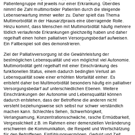
Patientengruppe mit jeweils nur ­einer Erkrankung. Überdies
nimmt die Zahl multimorbider Patienten durch die steigende
Lebenserwartung immer weiter zu. Daher spielt das Thema
Multimorbidität in der Hausarztpraxis eine überragende Rolle.
Hinzu kommt, dass Menschen mit Multimorbidität häufig mehrere
tödlich verlaufende Erkrankungen gleichzeitig haben und daher
regelhaft einen hohen palliativen Versorgungsbedarf aufweisen.
Ein Fallbeispiel soll dies demonstrieren.
Ziel der Palliativversorgung ist die Gewährleistung der
bestmöglichen Lebensqualität und von möglichst viel Autonomie.
­Multimorbidität geht regelhaft mit einer Einschränkung des
funktionellen Status, einem dadurch bedingten Verlust an
Lebensqualität sowie einer erhöhten Mortalität einher. Es
entsteht daher bei Multimorbidität besonders häufig ein ­palliativer
Versorgungsbedarf auf unterschiedlichen Ebenen. Weitere
Einschränkungen der Autonomie und Lebensqualität können
dadurch entstehen, dass der Betroffene die anderen nicht
versteht beziehungsweise sich selbst nur schwer verständlich
machen kann. Schlechtes Sehen, Schwerhörigkeit,
Verlangsamung, Konzentrationsschwäche, rasche Ermüdbarkeit,
Vergesslichkeit z.B. im Rahmen ­einer demenziellen Veränderung
erschweren die Kommunikation, die Respekt und Wertschätzung
für den Betroffenen, Einfühlungsvermögen, Geduld und Zeit