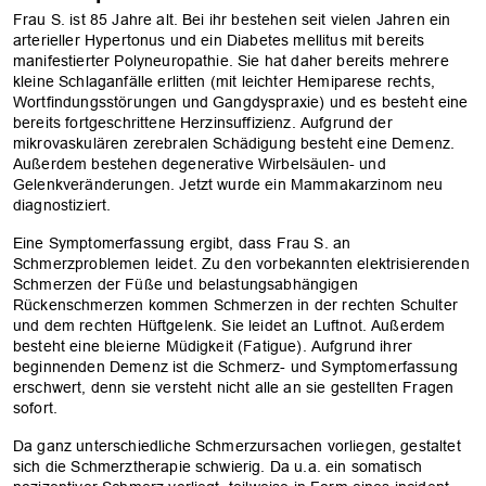
Frau S. ist 85 Jahre alt. Bei ihr bestehen seit vielen Jahren ein
arterieller Hypertonus und ein Diabetes mellitus mit bereits
manifestierter Polyneuropathie. Sie hat daher bereits mehrere
kleine Schlaganfälle erlitten (mit leichter Hemiparese rechts,
Wortfindungsstörungen und Gangdyspraxie) und es besteht eine
bereits fortgeschrittene Herzinsuffizienz. Aufgrund der
mikrovaskulären zerebralen Schädigung besteht eine Demenz.
Außerdem bestehen degenerative Wirbelsäulen- und
Gelenkveränderungen. Jetzt wurde ein Mammakarzinom neu
diagnostiziert.
Eine Symptomerfassung ergibt, dass Frau S. an
Schmerzproblemen leidet. Zu den vorbekannten elektrisierenden
Schmerzen der Füße und belastungsabhängigen
Rückenschmerzen kommen Schmerzen in der rechten Schulter
und dem rechten Hüftgelenk. Sie leidet an Luftnot. Außerdem
besteht eine bleierne Müdigkeit (Fatigue). Aufgrund ihrer
beginnenden Demenz ist die Schmerz- und Symptomerfassung
erschwert, denn sie versteht nicht alle an sie gestellten Fragen
sofort.
Da ganz unterschiedliche Schmerzursachen vorliegen, gestaltet
sich die Schmerztherapie schwierig. Da u.a. ein somatisch