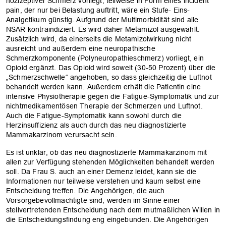
nozizeptiver Schmerz vorliegt, teilweise in Form eines incident
pain, der nur bei Belastung auftritt, wäre ein Stufe- Eins-
Analgetikum günstig. Aufgrund der Multimorbidität sind alle
NSAR kontraindiziert. Es wird daher Metamizol ausgewählt.
Zusätzlich wird, da einerseits die Metamizolwirkung nicht
ausreicht und außerdem eine neuropathische
Schmerzkomponente (Polyneuropathieschmerz) vorliegt, ein
Opioid ergänzt. Das Opioid wird soweit (30-50 Prozent) über die
„Schmerzschwelle“ angehoben, so dass gleichzeitig die Luftnot
behandelt werden kann. Außerdem erhält die Patientin eine
intensive Physiotherapie gegen die Fatigue-Symptomatik und zur
nichtmedikamentösen Therapie der Schmerzen und Luftnot.
Auch die Fatigue-Symptomatik kann sowohl durch die
Herzinsuffizienz als auch durch das neu diagnostizierte
Mammakarzinom verursacht sein.
Es ist unklar, ob das neu diagnostizierte Mammakarzinom mit
allen zur Verfügung stehenden Möglichkeiten behandelt werden
soll. Da Frau S. auch an einer Demenz leidet, kann sie die
Informationen nur teilweise verstehen und kaum selbst eine
Entscheidung treffen. Die Angehörigen, die auch
Vorsorgebevollmächtigte sind, werden im Sinne einer
stellvertretenden Entscheidung nach dem mutmaßlichen Willen in
die Entscheidungsfindung eng eingebunden. Die Angehörigen