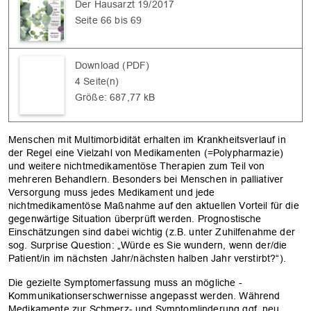
Der Hausarzt 19/2017
Seite 66 bis 69
Download (PDF)
4 Seite(n)
Größe: 687,77 kB
Menschen mit Multimorbidität erhalten im Krankheitsverlauf in
der Regel eine Vielzahl von Medikamenten (=Polypharmazie)
und weitere nichtmedikamentöse Therapien zum Teil von
mehreren Behandlern. Besonders bei Menschen in palliativer
Versorgung muss jedes Medikament und jede
nichtmedikamentöse Maßnahme auf den aktuellen Vorteil für die
gegenwärtige Situation überprüft werden. Prognostische
Einschätzungen sind dabei wichtig (z.B. unter ­Zuhilfenahme der
sog. Surprise Question: „Würde es Sie wundern, wenn der/die
Patient/in im nächsten Jahr/nächsten halben Jahr verstirbt?“).
Die gezielte Symptomerfassung muss an mögliche ­
Kommunikationserschwernisse angepasst werden. Während
Medikamente zur Schmerz- und Symptomlinderung ggf. neu