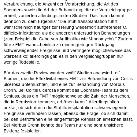
Verabreichung, die Anzahl der Verabreichung, die Art des
Spenders sowie die Art der Behandlung, die die Vergleichgruppe
erhielt, variierten allerdings in den Studien. Das Team kommt
dennoch zu dem Ergebnis: “Die Stuhltransplantation führt
wahrscheinlich häufiger zur Heilung wiederholt auftretender C.
difficile-Infektionen als die anderen untersuchten Behandlungen
(zum Beispiel die Gabe von Antibiotika wie Vancomycin).” Zudem
führe FMT wahrscheinlich zu einem geringen Rückgang
schwerwiegender Ereignisse und verringere möglicherweise das
Sterberisiko; allerdings gab es in den Vergleichsgruppen nur
wenige Todesfälle.
Für das zweite Review wurden zwölf Studien analysiert: elf
Studien, die die Effektivität eines FMT zur Behandlung von Colitis
ulcerosa untersuchten, und eine zur Behandlung von Morbus
Crohn. Bei Colitis ulcerosa kommt das Cochrane-Team zu dem
Schluss, dass ein FMT “möglicherweise die Zahl der Menschen,
die in Remission kommen, erhöhen kann.” Allerdings blieb
unklar, ob sich durch die Stuhltransplantation schwerwiegende
Ereignisse verhindern lassen, ebenso die Frage, ob sich damit
bei den Betroffenen eine längerfristige Remission erreichen lässt.
Bei Morbus Crohn konnte das Team nur eine sehr unsichere
Evidenz feststellen.