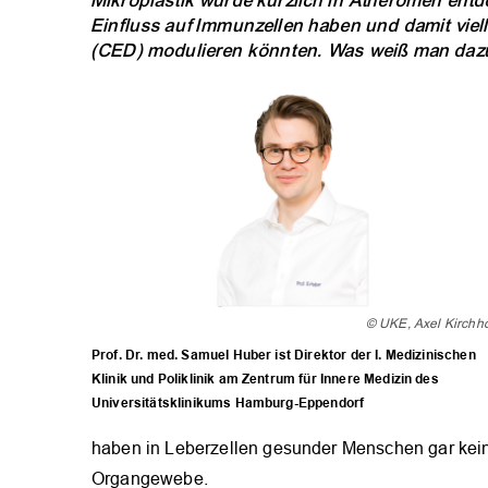
Mikroplastik wurde kürzlich in Atheromen entde
Einfluss auf Immunzellen haben und damit vie
(CED) modulieren könnten. Was weiß man dazu 
© UKE, Axel Kirchh
Prof. Dr. med. Samuel Huber ist Direktor der I. Medizinischen
Klinik und Poliklinik am Zentrum für Innere Medizin des
Universitätsklinikums Hamburg-Eppendorf
haben in Leberzellen gesunder Menschen gar kein
Organgewebe.