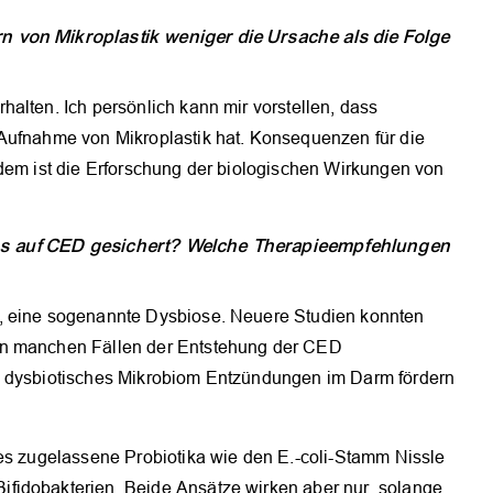
n von Mikroplastik weniger die Ursache als die Folge
alten. Ich persönlich kann mir vorstellen, dass
Aufnahme von Mikroplastik hat. Konsequenzen für die
zdem ist die Erforschung der biologischen Wirkungen von
oms auf CED gesichert? Welche Therapieempfehlungen
, eine sogenannte Dysbiose. Neuere Studien konnten
in manchen Fällen der Entstehung der CED
n dysbiotisches Mikrobiom Entzündungen im Darm fördern
 es zugelassene Probiotika wie den E.-coli-Stamm Nissle
fidobakterien. Beide Ansätze wirken aber nur, solange