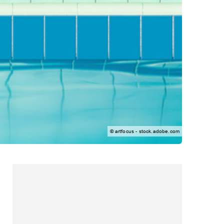
© artfocus - stock.adobe.com