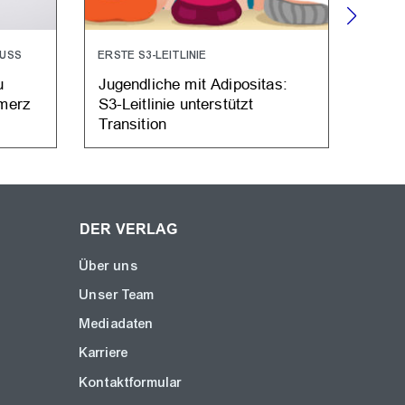
HUSS
ERSTE S3-LEITLINIE
DIGIT
u
Jugendliche mit Adipositas:
Verb
merz
S3-Leitlinie unterstützt
kriti
Transition
PA u
DER VERLAG
Über uns
Unser Team
Mediadaten
Karriere
Kontaktformular