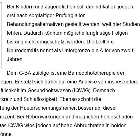
Bei Kindern und Jugendlichen soll die Indikation jedoch
erst nach sorgfältiger Prüfung aller
Behandlungsalternativen gestellt werden, weil hier Studie
fehlen. Dadurch könnten mögliche langfristige Folgen
bislang nicht eingeschätzt werden. Die Leitlinie
OK
Neurodermitis nennt als Untergrenze ein Alter von zwölf
Jahren.
Dem G-BA zufolge ist eine Balneophototherapie der
egen. Er stützt sich dabei auf eine Analyse von insbesondere
chaftlichkeit im Gesundheitswesen (IQWiG). Demnach
reiz und Schlaflosigkeit. Ebenso schnitt die
ung der Hauterscheinungsfreiheit besser ab, dieser
rozent. Bei Nebenwirkungen und möglichen Folgeschäden
. Das IQWiG wies jedoch auf hohe Abbruchraten in beiden
könne.