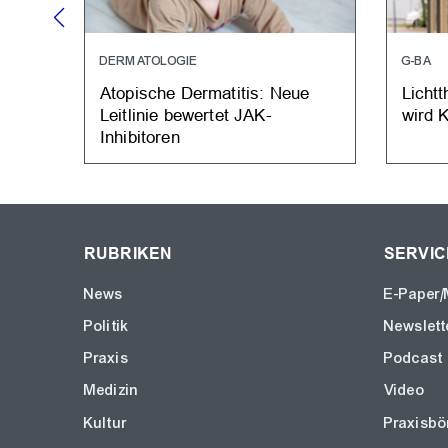
DERMATOLOGIE
G-BA
Atopische Dermatitis: Neue
Lichtt
Leitlinie bewertet JAK-
wird 
Inhibitoren
RUBRIKEN
SERVIC
News
E-Paper/
Politik
Newslett
Praxis
Podcast
Medizin
Video
Kultur
Praxisbö