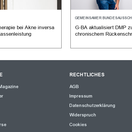
GEMEINSAMER BUNDESAUSSC
herapie bei Akne inversa
G-BA aktualisiert DMP z
Kassenleistung
chronischem Rückensch
E
RECHTLICHES
Magazine
AGB
er
Impressum
Datenschutzerklärung
Widerspruch
rse
Cookies