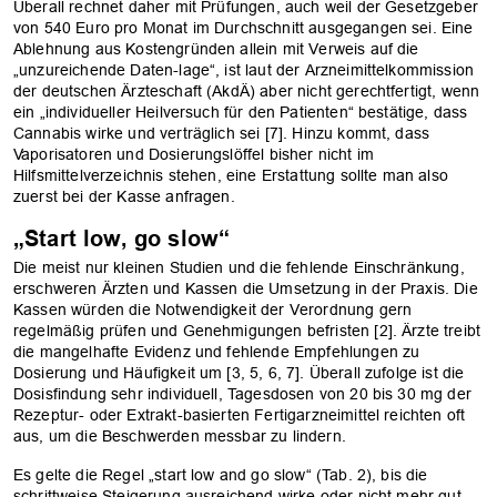
Überall rechnet daher mit Prüfungen, auch weil der Gesetzgeber
von 540 Euro pro Monat im Durchschnitt ausgegangen sei. Eine
Ablehnung aus Kostengründen allein mit Verweis auf die
„unzureichende Daten-lage“, ist laut der Arzneimittelkommission
der deutschen Ärzteschaft (AkdÄ) aber nicht gerechtfertigt, wenn
ein „individueller Heilversuch für den Patienten“ bestätige, dass
Cannabis wirke und verträglich sei [7]. Hinzu kommt, dass
Vaporisatoren und Dosierungslöffel bisher nicht im
Hilfsmittelverzeichnis stehen, eine Erstattung sollte man also
zuerst bei der Kasse anfragen.
„Start low, go slow“
Die meist nur kleinen Studien und die feh­lende Einschränkung,
erschweren Ärzten und Kassen die Umsetzung in der Praxis. Die
Kassen würden die Notwendigkeit der Verordnung gern
regelmäßig prüfen und Genehmigungen befristen [2]. Ärzte treibt
die mangelhafte Evidenz und fehlende Empfehlungen zu
Dosierung und Häufigkeit um [3, 5, 6, 7]. Überall zufolge ist die
Dosisfindung sehr individuell, Tagesdosen von 20 bis 30 mg der
Rezeptur- oder Extrakt-basierten Fertigarzneimittel reichten oft
aus, um die Beschwerden messbar zu lindern.
Es gelte die Regel „start low and go slow“ (Tab. 2), bis die
schrittweise Steigerung ausreichend wirke oder nicht mehr gut