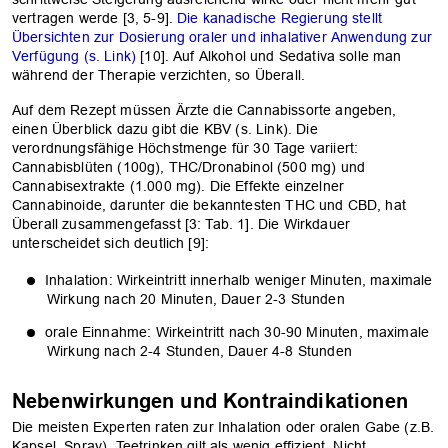
vertragen werde [3, 5-9].
Die kanadische Regierung stellt
Übersichten zur Dosie­rung oraler und inhalativer Anwendung zur
Verfügung (s. Link)
[10]. Auf Alkohol und Sedativa solle man
während der Therapie verzichten, so Überall.
Auf dem Rezept müssen Ärzte die Cannabissorte angeben,
einen Überblick dazu gibt die KBV (s. Link). Die
verordnungsfähige Höchstmenge für 30 Tage variiert:
Cannabisblüten (100g), THC/Dronabinol (500 mg) und
Cannabisextrakte (1.000 mg). Die Effekte einzelner
Cannabinoide, darunter die bekanntesten THC und CBD, hat
Überall zusammengefasst [3: Tab. 1]. Die Wirkdauer
unterscheidet sich deutlich [9]:
Inhalation: Wirkeintritt innerhalb weniger Minuten, maximale
Wirkung nach 20 Minuten, Dauer 2-3 Stunden
orale Einnahme: Wirkeintritt nach 30-90 Minuten, maximale
Wirkung nach 2-4 Stunden, Dauer 4-8 Stunden
Nebenwirkungen und Kontraindikationen
Die meisten Experten raten zur Inha­lation oder oralen Gabe (z.B.
Kapsel, Spray), Teetrinken gilt als wenig effizient. Nicht