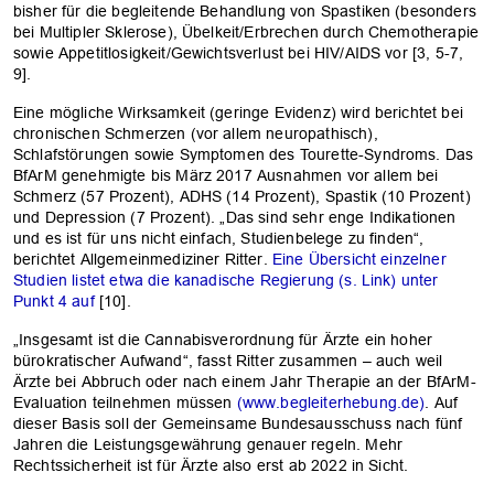
bisher für die begleitende Behandlung von Spastiken (besonders
bei Multipler Sklerose), Übelkeit/Erbrechen durch Chemotherapie
sowie Appetitlosigkeit/Gewichtsverlust bei HIV/AIDS vor [3, 5-7,
9].
Eine mögliche Wirksamkeit (geringe Evidenz) wird berichtet bei
chronischen Schmerzen (vor allem neuropathisch),
Schlafstörungen sowie Symptomen des Tourette-Syndroms. Das
BfArM genehmigte bis März 2017 Ausnahmen vor allem bei
Schmerz (57 Prozent), ADHS (14 Prozent), Spastik (10 Prozent)
und Depression (7 Prozent). „Das sind sehr enge Indikationen
und es ist für uns nicht einfach, Studienbelege zu finden“,
berichtet Allgemeinmediziner Ritter.
Eine Übersicht einzelner
Studien listet etwa die kanadische Regierung (s. Link) unter
Punkt 4 auf
[10].
„Insgesamt ist die Cannabisverordnung für Ärzte ein hoher
bürokratischer Aufwand“, fasst Ritter zusammen – auch weil
Ärzte bei Abbruch oder nach einem Jahr Therapie an der BfArM-
Evaluation teilnehmen müssen
(www.begleiterhebung.de)
. Auf
dieser Basis soll der Gemeinsame Bundesausschuss nach fünf
Jahren die Leistungsgewährung genauer regeln. Mehr
Rechtssicherheit ist für Ärzte also erst ab 2022 in Sicht.