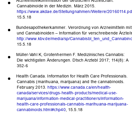
Arzneimittelkommission der deutschen Ärzteschaft.
Cannabinoide in der Medizin. März 2015.
https://www.akdae.de/Stellungnahmen/Weitere/20160114.pd
15.5.18
Bundesapothekerkammer. Verordnung von Arzneimitteln mit 
und Cannabinoiden – Information für verschreibende Ärzte/i
http://www.kbv.de/media/sp/Cannabisbl_ten_und_Cannabino
15.5.18
Müller-Vahl K, Grotenhermen F. Medizinisches Cannabis:
Die wichtigsten Änderungen. Dtsch Arztebl 2017; 114(8): A
352-6
Health Canada. Information for Health Care Professionals.
Cannabis (marihuana, marijuana) and the cannabinoids.
February 2013.
https://www.canada.ca/en/health-
canada/services/drugs-health-products/medical-use-
marijuana/information-medical-practitioners/information-
health-care-professionals-cannabis-marihuana-marijuana-
cannabinoids.html#chp40
, 15.5.18