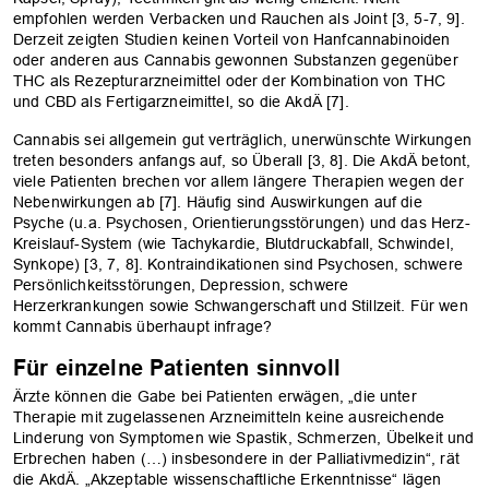
empfohlen werden Verbacken und Rauchen als Joint [3, 5-7, 9].
Derzeit zeigten Studien keinen Vorteil von Hanfcannabinoiden
oder anderen aus Cannabis gewonnen Substanzen gegenüber
THC als Rezepturarzneimittel oder der Kombination von THC
und CBD als Fertigarzneimittel, so die AkdÄ [7].
Cannabis sei allgemein gut verträglich, unerwünschte Wirkungen
treten besonders anfangs auf, so Überall [3, 8]. Die AkdÄ betont,
viele Patienten brechen vor allem längere Therapien wegen der
Nebenwirkungen ab [7]. Häufig sind Auswirkungen auf die
Psyche (u.a. Psychosen, Orientierungsstörungen) und das Herz-
Kreislauf-System (wie Tachykardie, Blutdruckabfall, Schwindel,
Synkope) [3, 7, 8]. Kontrain­dikationen sind Psychosen, schwere
Persönlichkeitsstörungen, Depression, schwere
Herzerkrankungen sowie Schwangerschaft und Stillzeit. Für wen
kommt Cannabis überhaupt infrage?
Für einzelne Patienten sinnvoll
Ärzte können die Gabe bei Patienten erwägen, „die unter
Therapie mit zugelassenen Arzneimitteln keine ausreichende
Linderung von Symptomen wie Spastik, Schmerzen, Übelkeit und
Erbrechen haben (…) insbesondere in der Palliativmedizin“, rät
die AkdÄ. „Akzeptable wissenschaftliche Erkenntnisse“ lägen