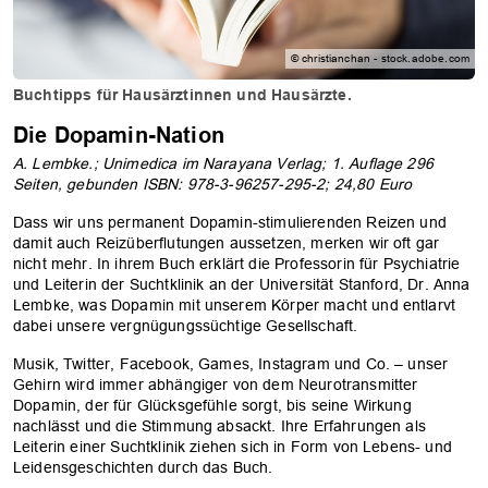
© christianchan - stock.adobe.com
Buchtipps für Hausärztinnen und Hausärzte.
Die Dopamin-Nation
A. Lembke.; Unimedica im Narayana Verlag; 1. Auflage 296
Seiten, gebunden ISBN: 978-3-96257-295-2; 24,80 Euro
Dass wir uns permanent Dopamin-stimulierenden Reizen und
damit auch Reizüberflutungen aussetzen, merken wir oft gar
nicht mehr. In ihrem Buch erklärt die Professorin für Psychiatrie
und Leiterin der Suchtklinik an der Universität Stanford, Dr. Anna
Lembke, was Dopamin mit unserem Körper macht und entlarvt
dabei unsere vergnügungssüchtige Gesellschaft.
Musik, Twitter, Facebook, Games, Instagram und Co. – unser
Gehirn wird immer abhängiger von dem Neurotransmitter
Dopamin, der für Glücksgefühle sorgt, bis seine Wirkung
nachlässt und die Stimmung absackt. Ihre Erfahrungen als
Leiterin einer Suchtklinik ziehen sich in Form von Lebens- und
Leidensgeschichten durch das Buch.