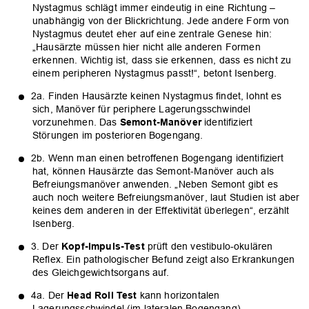
Nystagmus schlägt immer eindeutig in eine Richtung –
unabhängig von der Blickrichtung. Jede andere Form von
Nystagmus deutet eher auf eine zentrale Genese hin:
„Hausärzte müssen hier nicht alle anderen Formen
erkennen. Wichtig ist, dass sie erkennen, dass es nicht zu
einem peripheren Nystagmus passt!“, betont Isenberg.
2a. Finden Hausärzte keinen Nystagmus findet, lohnt es
sich, Manöver für periphere Lagerungsschwindel
vorzunehmen. Das
Semont-Manöver
identifiziert
Störungen im posterioren Bogengang.
2b. Wenn man einen betroffenen Bogengang identifiziert
hat, können Hausärzte das Semont-Manöver auch als
Befreiungsmanöver anwenden. „Neben Semont gibt es
auch noch weitere Befreiungsmanöver, laut Studien ist aber
keines dem anderen in der Effektivität überlegen“, erzählt
Isenberg.
3. Der
Kopf-Impuls-Test
prüft den vestibulo-okulären
Reflex. Ein pathologischer Befund zeigt also Erkrankungen
des Gleichgewichtsorgans auf.
4a. Der
Head Roll Test
kann horizontalen
OK
Lagerungsschwindel (im lateralen Bogengang)