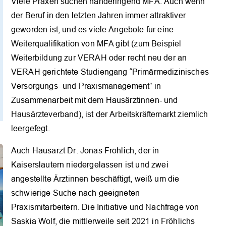
Viele Praxen suchen händeringend MFA. Auch wenn
der Beruf in den letzten Jahren immer attraktiver
geworden ist, und es viele Angebote für eine
Weiterqualifikation von MFA gibt (zum Beispiel
Weiterbildung zur VERAH oder recht neu der an
VERAH gerichtete Studiengang “Primärmedizinisches
Versorgungs- und Praxismanagement” in
Zusammenarbeit mit dem Hausärztinnen- und
Hausärzteverband), ist der Arbeitskräftemarkt ziemlich
leergefegt.
Auch Hausarzt Dr. Jonas Fröhlich, der in
Kaiserslautern niedergelassen ist und zwei
angestellte Ärztinnen beschäftigt, weiß um die
schwierige Suche nach geeigneten
Praxismitarbeitern. Die Initiative und Nachfrage von
Saskia Wolf, die mittlerweile seit 2021 in Fröhlichs