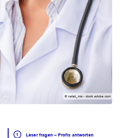
© natali_mis - stock.adobe.com
Leser fragen – Profis antworten