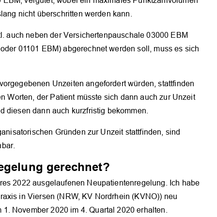
0 EBM, vergütet, wobei ein maximales Punktzahlvolumen
lang nicht überschritten werden kann.
evtl. auch neben der Versichertenpauschale 03000 EBM
0 oder 01101 EBM) abgerechnet werden soll, muss es sich
vorgegebenen Unzeiten angefordert würden, stattfinden
ren Worten, der Patient müsste sich dann auch zur Unzeit
nd diesen dann auch kurzfristig bekommen.
ganisatorischen Gründen zur Unzeit stattfinden, sind
OK
nbar.
regelung gerechnet?
hres 2022 ausgelaufenen Neupatientenregelung. Ich habe
praxis in Viersen (NRW, KV Nordrhein (KVNO)) neu
1. November 2020 im 4. Quartal 2020 erhalten.