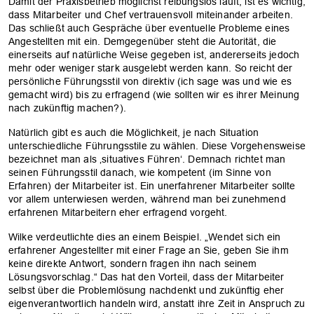
Damit der Praxisbetrieb möglichst reibungslos läuft, ist es wichtig,
dass Mitarbeiter und Chef vertrauensvoll miteinander arbeiten.
Das schließt auch Gespräche über eventuelle Probleme ­eines
Angestellten mit ein. Demgegenüber steht die Autorität, die
einerseits auf natürliche Weise gegeben ist, andererseits jedoch
mehr oder weniger stark ausgelebt werden kann. So reicht der
persönliche Führungsstil von direktiv (ich sage was und wie es
gemacht wird) bis zu erfragend (wie sollten wir es ihrer Meinung
nach zukünftig machen?).
Natürlich gibt es auch die Möglichkeit, je nach Situation
unterschiedliche Führungsstile zu wählen. Diese Vorgehensweise
bezeichnet man als ‚situatives Führen‘. Demnach richtet man
seinen Führungsstil danach, wie kompetent (im Sinne von
Erfahren) der Mitarbeiter ist. Ein unerfahrener Mitarbeiter sollte
vor allem unterwiesen werden, während man bei zunehmend
erfahrenen Mitarbeitern eher erfragend vorgeht.
Wilke verdeutlichte dies an einem Beispiel. „Wendet sich ein
erfahrener Angestellter mit einer Frage an Sie, geben Sie ihm
keine direkte Antwort, sondern fragen ihn nach seinem
Lösungsvorschlag.“ Das hat den Vorteil, dass der ­Mitarbeiter
selbst über die Problemlösung nachdenkt und zukünftig eher
eigenverantwortlich handeln wird, anstatt ihre Zeit in Anspruch zu