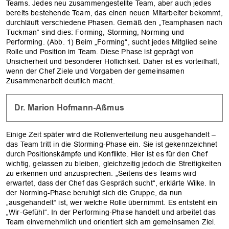
Teams. Jedes neu ­zusammengestellte Team, aber auch jedes
bereits bestehende Team, das einen neuen Mitarbeiter bekommt,
durchläuft verschiedene Phasen. Gemäß den „Teamphasen nach
Tuckman“ sind dies: Forming, Storming, Norming und
Performing. (Abb. 1) Beim „Forming“, sucht jedes Mitglied seine
Rolle und Position im Team. Diese Phase ist geprägt von
Unsicherheit und besonderer Höflichkeit. Daher ist es vorteilhaft,
wenn der Chef Ziele und Vorgaben der gemeinsamen
Zusammenarbeit deutlich macht.
Dr. Marion Hofmann-Aßmus
Einige Zeit später wird die Rollenverteilung neu ausgehandelt –
das Team tritt in die Storming-Phase ein. Sie ist gekennzeichnet
durch ­Positionskämpfe und Konflikte. Hier ist es für den Chef
wichtig, gelassen zu bleiben, gleichzeitig jedoch die Streitigkeiten
zu erkennen und anzusprechen. „Seitens des Teams wird
erwartet, dass der Chef das Gespräch sucht“, erklärte Wilke. In
der Norming-Phase beruhigt sich die Gruppe, da nun
„ausgehandelt“ ist, wer welche ­Rolle übernimmt. Es entsteht ein
„Wir-Gefühl“. In der Performing-­Phase handelt und arbeitet das
Team einvernehmlich und orientiert sich am gemeinsamen Ziel.