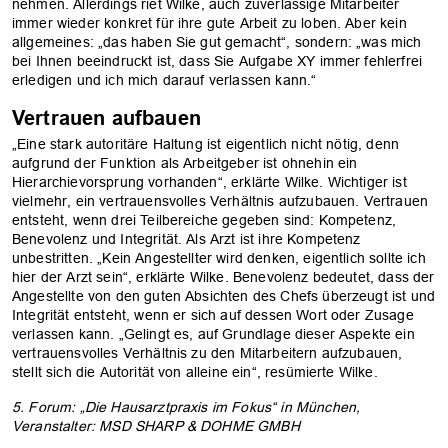
nehmen. Allerdings riet Wilke, auch zuverlässige Mitarbeiter
immer wieder konkret für ihre gute Arbeit zu loben. Aber kein
allgemeines: „das haben Sie gut gemacht“, sondern: „was mich
bei Ihnen beeindruckt ist, dass Sie Aufgabe XY immer fehlerfrei
erledigen und ich mich darauf verlassen kann.“
Vertrauen aufbauen
„Eine stark autoritäre Haltung ist eigentlich nicht nötig, denn
aufgrund der Funktion als Arbeitgeber ist ohnehin ein
Hierarchievorsprung vorhanden“, erklärte Wilke. Wichtiger ist
vielmehr, ein vertrauensvolles Verhältnis aufzubauen. Vertrauen
entsteht, wenn drei Teilbereiche gegeben sind: Kompetenz,
Benevolenz und Integrität. Als Arzt ist ihre Kompetenz
unbestritten. „Kein Angestellter wird denken, eigentlich sollte ich
hier der Arzt sein“, erklärte Wilke. Benevolenz bedeutet, dass der
Angestellte von den guten Absichten des Chefs überzeugt ist und
Integrität entsteht, wenn er sich auf dessen Wort oder Zusage
verlassen kann. „Gelingt es, auf Grundlage dieser Aspekte ein
vertrauensvolles Verhältnis zu den Mitarbeitern aufzubauen,
stellt sich die Autorität von alleine ein“, resümierte Wilke.
5. Forum: „Die Hausarztpraxis im Fokus“ in München,
Veranstalter: MSD SHARP & DOHME GMBH