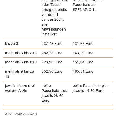
oder Tausch
Pauschale aus
P
erfolgte bereits
SZENARIO 1.
S
vor dem 1.
Januar 2021;
alle
Anwendungen
installiert
bis zu 3
237,78 Euro
131,67 Euro
1
mehr als 3 bis zu 6
282,78 Euro
143,29 Euro
2
mehr als 6 bis zu 9
323,90 Euro
151,04 Euro
2
mehr als 9 bis zu
352,50 Euro
165,34 Euro
3
12
jeweils bis zu drei
obige
obige Pauschale plus
o
weitere Ärzte
Pauschale plus
jeweils 14,30 Euro
j
jeweils 28,60
Euro
KBV (Stand 7.9.2023)