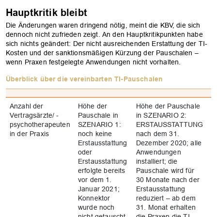
Hauptkritik bleibt
Die Änderungen waren dringend nötig, meint die KBV, die sich
dennoch nicht zufrieden zeigt. An den Hauptkritikpunkten habe
sich nichts geändert: Der nicht ausreichenden Erstattung der TI-
Kosten und der sanktionsmäßigen Kürzung der Pauschalen –
wenn Praxen festgelegte Anwendungen nicht vorhalten.
Überblick über die vereinbarten TI-Pauschalen
Anzahl der
Höhe der
Höhe der Pauschale
H
Vertragsärzte/ -
Pauschale in
in SZENARIO 2:
i
psychotherapeuten
SZENARIO 1:
ERSTAUSSTATTUNG
K
in der Praxis
noch keine
nach dem 31.
n
Erstausstattung
Dezember 2020; alle
D
oder
Anwendungen
A
Erstausstattung
installiert; die
in
erfolgte bereits
Pauschale wird für
P
vor dem 1.
30 Monate nach der
M
Januar 2021;
Erstausstattung
K
Konnektor
reduziert – ab dem
r
wurde noch
31. Monat erhalten
3
nicht getauscht
die Praxen die TI-
d