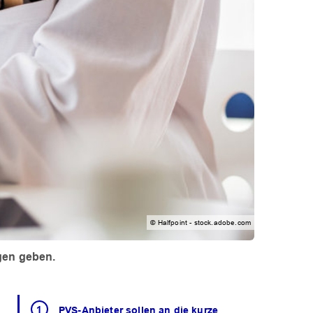
© Halfpoint - stock.adobe.com
gen geben.
PVS-Anbieter sollen an die kurze