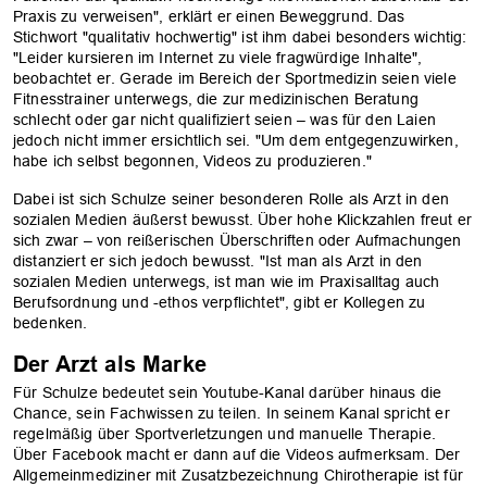
Praxis zu verweisen", erklärt er einen Beweggrund. Das
Stichwort "qualitativ hochwertig" ist ihm dabei besonders wichtig:
"Leider kursieren im Internet zu viele fragwürdige Inhalte",
beobachtet er. Gerade im Bereich der Sportmedizin seien viele
Fitnesstrainer unterwegs, die zur medizinischen Beratung
schlecht oder gar nicht qualifiziert seien – was für den Laien
OK
jedoch nicht immer ersichtlich sei. "Um dem entgegenzuwirken,
habe ich selbst begonnen, Videos zu produzieren."
Dabei ist sich Schulze seiner besonderen Rolle als Arzt in den
sozialen Medien äußerst bewusst. Über hohe Klickzahlen freut er
sich zwar – von reißerischen Überschriften oder Aufmachungen
distanziert er sich jedoch bewusst. "Ist man als Arzt in den
sozialen Medien unterwegs, ist man wie im Praxisalltag auch
Berufsordnung und -ethos verpflichtet", gibt er Kollegen zu
bedenken.
Der Arzt als Marke
Für Schulze bedeutet sein Youtube-Kanal darüber hinaus die
Chance, sein Fachwissen zu teilen. In seinem Kanal spricht er
regelmäßig über Sportverletzungen und manuelle Therapie.
Über Facebook macht er dann auf die Videos aufmerksam. Der
Allgemeinmediziner mit Zusatzbezeichnung Chirotherapie ist für