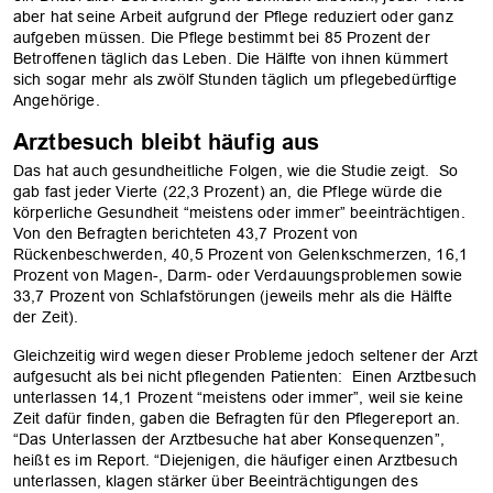
aber hat seine Arbeit aufgrund der Pflege reduziert oder ganz
aufgeben müssen. Die Pflege bestimmt bei 85 Prozent der
Betroffenen täglich das Leben. Die Hälfte von ihnen kümmert
sich sogar mehr als zwölf Stunden täglich um pflegebedürftige
Angehörige.
Arztbesuch bleibt häufig aus
Das hat auch gesundheitliche Folgen, wie die Studie zeigt. So
gab fast jeder Vierte (22,3 Prozent) an, die Pflege würde die
körperliche Gesundheit “meistens oder immer” beeinträchtigen.
Von den Befragten berichteten 43,7 Prozent von
OK
Rückenbeschwerden, 40,5 Prozent von Gelenkschmerzen, 16,1
Prozent von Magen-, Darm- oder Verdauungsproblemen sowie
33,7 Prozent von Schlafstörungen (jeweils mehr als die Hälfte
der Zeit).
Gleichzeitig wird wegen dieser Probleme jedoch seltener der Arzt
aufgesucht als bei nicht pflegenden Patienten: Einen Arztbesuch
unterlassen 14,1 Prozent “meistens oder immer”, weil sie keine
Zeit dafür finden, gaben die Befragten für den Pflegereport an.
“Das Unterlassen der Arztbesuche hat aber Konsequenzen”,
heißt es im Report. “Diejenigen, die häufiger einen Arztbesuch
unterlassen, klagen stärker über Beeinträchtigungen des