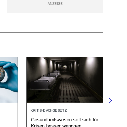
KRITIS-DACHGESETZ
ARZNE
Gesundheitswesen soll sich für
Laut
Krisen besser wappnen
Prod