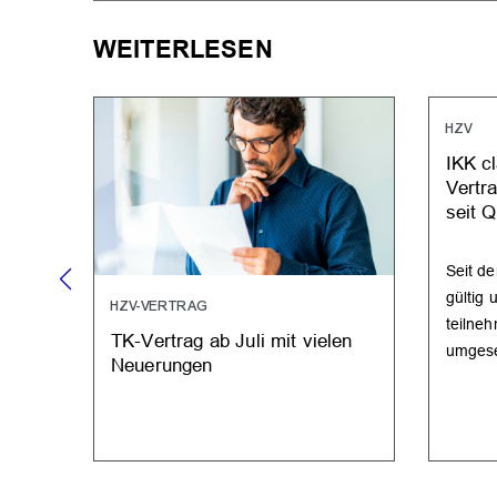
WEITERLESEN
HZV
IKK c
Vertr
seit Q
Seit d
gültig
HZV-VERTRAG
teilne
TK-Vertrag ab Juli mit vielen
umgese
Neuerungen