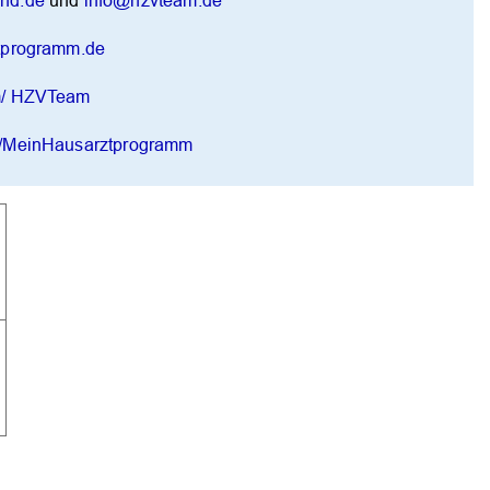
nd.de
und
info@hzvteam.de
tprogramm.de
m/ HZVTeam
/MeinHausarztprogramm