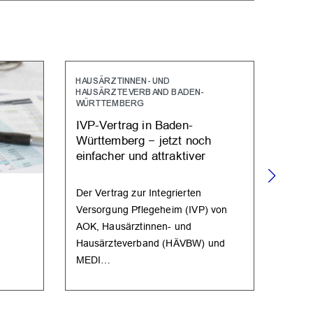
HAUSÄRZTINNEN- UND
HAUSÄRZTEVERBAND BADEN-
WÜRTTEMBERG
IVP-Vertrag in Baden-
Württemberg − jetzt noch
einfacher und attraktiver
Der Vertrag zur Integrierten
UNFA
Versorgung Pflegeheim (IVP) von
UV-G
AOK, Hausärztinnen- und
Ände
Hausärzteverband (HÄVBW) und
MEDI…