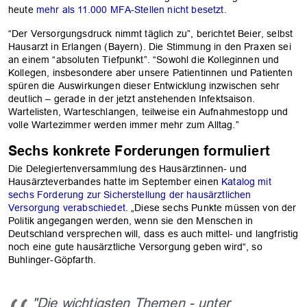
OK
heute
mehr als 11.000 MFA-Stellen nicht besetzt
.
“Der Versorgungsdruck nimmt täglich zu”, berichtet Beier, selbst
Hausarzt in Erlangen (Bayern). Die Stimmung in den Praxen sei
an einem “absoluten Tiefpunkt”. “Sowohl die Kolleginnen und
Kollegen, insbesondere aber unsere Patientinnen und Patienten
spüren die Auswirkungen dieser Entwicklung inzwischen sehr
deutlich – gerade in der jetzt anstehenden Infektsaison.
Wartelisten, Warteschlangen, teilweise ein Aufnahmestopp und
volle Wartezimmer werden immer mehr zum Alltag.”
Sechs konkrete Forderungen formuliert
Die Delegiertenversammlung des Hausärztinnen- und
Hausärzteverbandes hatte im September einen
Katalog mit
sechs Forderung zur Sicherstellung der hausärztlichen
Versorgung verabschiedet
. „Diese sechs Punkte müssen von der
Politik angegangen werden, wenn sie den Menschen in
Deutschland versprechen will, dass es auch mittel- und langfristig
noch eine gute hausärztliche Versorgung geben wird“, so
Buhlinger-Göpfarth.
"Die wichtigsten Themen - unter