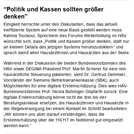
“Politik und Kassen sollten größer
denken”
Einigkeit herrschte unter den Diskutanten, dass das aktuell
ineffiziente System auf eine neue Basis gestellt werden muss.
Kahina Toutaoui, Sprecherin des Forums Weiterbildung im HÄV,
wünschte sich, dass „Politik und Kassen größer denken, statt nur
an kleinen Details des jetzigen Systems herumzudoktern“ und
sprach damit allen Hausärztinnen und Hausärzten aus der Seele.
Während in der Diskussion die beiden Bundesvorsitzenden des
HÄV sowie DEGAM-Präsident Prof. Martin Scherer für eine rein
hausärztliche Steuerung plädierten, sieht Dr. Gertrud Demmler,
Vorständin der Siemens Betriebskrankenkasse (SBK), auch
Möglichkeiten für eine digitale Ersteinschätzung. Dies wies HÄV-
Bundesvorsitzende Prof. Nicola Buhlinger-Göpfarth zurück: Eine
digitale Ersteinschätzung könne nicht die drei bis vier
Beratungsanlässe ersetzen, die Hausärztinnen und Hausärzte in
der Regelversorgung bei einem Kontakt im Schnitt bearbeiteten.
„Wir können uns aber darauf verständigen, dass die
Ersteinschätzung über die 116117 im Notdienst gut eingesetzt
werden kann.“