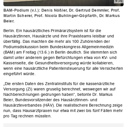
© jvb
BAM-Podium (v.l.): Denis Nößler, Dr. Gertrud Demmler, Prof.
Martin Scherer, Prof. Nicola Buhlinger-Göpfarth, Dr. Markus
Beier.
Berlin. Ein hausärztliches Primärarztsystem ist für die
Hausärztinnen, Hausärzte und ihre Praxisteams leistbar und
überfällig. Das machten die mehr als 100 Zuhörenden der
Podiumsdiskussion beim Bundeskongress Allgemeinmedizin
(BAM) am Freitag (13.6.) in Berlin deutlich. Sie stemmten sich
damit unter anderem gegen Befürchtungen etwa von KV- und
Kassenseite, die Gesundheitsversorgung würde kollabieren,
wenn eine hausärztliche Patientensteuerung für alle Versicherten
eingeführt würde.
„Die ersten Daten des Zentralinstituts für die kassenärztliche
Versorgung (Zi) waren gruselig berechnet, weswegen wir auf
Nachberechnungen gedrungen haben“, betonte Dr. Markus
Beier, Bundesvorsitzender des Hausärztinnen- und
Hausärzteverbandes (HÄV). Die realistischere Berechnung zeige
nun, dass Hausarztpraxen nur etwa mit zwei bis fünf Fällen mehr
pro Tag rechnen müssten.