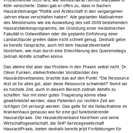
Köln versicherte. Dabei gab er offen zu, dass in Sachen
Hausärztemangel "Politik und Ärzteschaft in den vergangenen
Jahren etwas verschlafen haben". Alle geplanten Maßnahmen
des Ministeriums wie die Ausweitung des seit 2009 bestehenden
Hausarztaktionsprogramms, die Gründung einer medizinischen
Fakultät in Ostwestfalen oder die geplante Einführung einer
Landarztquote greifen dabei nicht schnell genug. Deshalb gebe
es bereits Gespräche, auch mit dem Hausärzteverband
Nordrhein, wie man durch eine Erleichterung des Quereinstiegs
zeitnah Abhilfe schaffen könne.
Das alleine löst aber das Problem in den Praxen selbst nicht. Dr.
Oliver Funken, stellvertretender Vorsitzender des
Hausärzteverbandes, brachte das auf den Punkt: "Die Ressource
Arzt ist für alles gut, aber diese Ressource schwindet!" Somit sei
es höchste Zeit, auch in diesem Bereich zeitnah Abhilfe zu
schaffen. Nur mit einer guten Triagierung könne etwa
gewährleistet werden, dass Patienten zur rechten Zeit am
richtigen Ort versorgt werden. Das gelte für die Notaufnahme im
Krankenhaus genauso wie für eine gut funktionierende
OK
Hausarztpraxis. Der Hausärzteverband Nordrhein und seine
Wirtschaftsgesellschaft, die SHP Servicegesellschaft
HausarztPraxis, bieten deshalb bereits jetzt Fortbildungen für