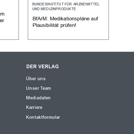
BUNDESINSTITUT FÜR ARZNEIMITTEL
ABRE
UND MEDIZINPRODUKTE
em
Seit
BfArM: Medikationspläne auf
er
Lute
Plausibilität prüfen!
DER VERLAG
Über uns
Unser Team
Mediadaten
Karriere
Kontaktformular