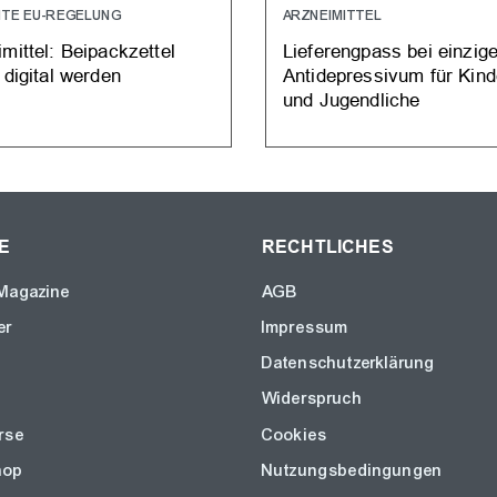
NTE EU-REGELUNG
ARZNEIMITTEL
mittel: Beipackzettel
Lieferengpass bei einzig
 digital werden
Antidepressivum für Kind
und Jugendliche
E
RECHTLICHES
Magazine
AGB
er
Impressum
Datenschutzerklärung
Widerspruch
rse
Cookies
hop
Nutzungsbedingungen