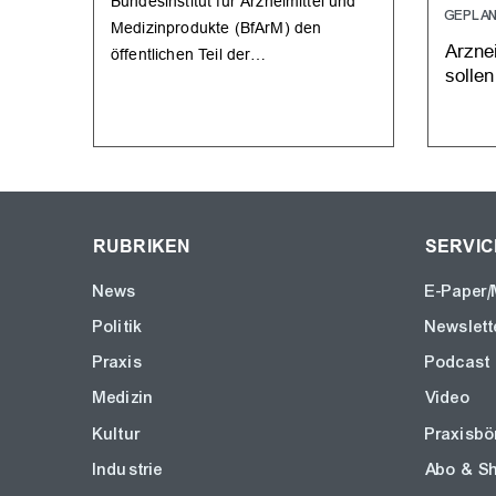
Bundesinstitut für Arzneimittel und
GEPLA
Medizinprodukte (BfArM) den
Arznei
öffentlichen Teil der…
sollen
RUBRIKEN
SERVIC
News
E-Paper/
Politik
Newslett
Praxis
Podcast
Medizin
Video
Kultur
Praxisbö
Industrie
Abo & S