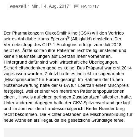
1 Min.
4. Aug. 2017
HA 13/17
Der Pharmakonzern GlaxoSmithKline (GSK) will den Vertrieb
®
seines Antidiabetikums Eperzan
(Albiglutid) einstellen. Der
Vertriebsstopp des GLP-1-Analogons erfolge zum Juli 2018,
heißt es. Ärzte sollten ihre Patienten rechtzeitig umstellen und
keine Neueinstellungen auf Eperzan mehr vornehmen.
Hintergrund dafür sind wohl wirtschaftliche Überlegungen.
Sicherheitsbedenken gebe es keine. Das Präparat war erst 2014
zugelassen worden. Zuletzt hatte es indirekt im sogenannten
„Mischpreisurteil“ für Furore gesorgt. Im Rahmen der frühen
Nutzenbewertung hatte der G-BA für Eperzan einen Mischpreis
festgelegt, weil er einer von mehreren Patientenpopulationen
einen „Hinweis auf einen geringen Zusatznutzen“ attestiert hatte.
Unter anderem dagegen hatte der GKV-Spitzenverband geklagt
und im Juni vor dem Landessozialgericht Berlin-Brandenburg
recht bekommen. Die Richter befanden die Mischpreisbildung für
neue Arzneien als illegal, da die gesetzliche Grundlage fehle.