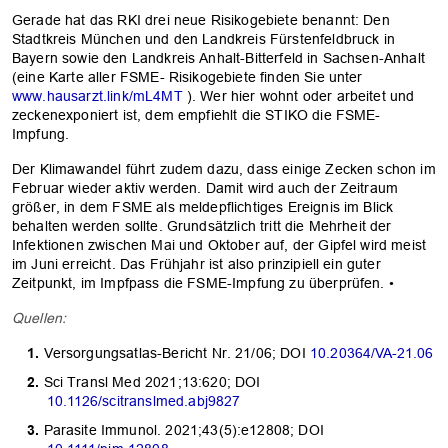
Gerade hat das RKI drei neue Risikogebiete benannt: Den
Stadtkreis München und den Landkreis Fürstenfeldbruck in
Bayern sowie den Landkreis Anhalt-Bitterfeld in Sachsen-Anhalt
(eine Karte aller FSME- Risikogebiete finden Sie unter
www.hausarzt.link/mL4MT
). Wer hier wohnt oder arbeitet und
zeckenexponiert ist, dem empfiehlt die STIKO die FSME-
Impfung.
Der Klimawandel führt zudem dazu, dass einige Zecken schon im
Februar wieder aktiv werden. Damit wird auch der Zeitraum
größer, in dem FSME als meldepflichtiges Ereignis im Blick
behalten werden sollte. Grundsätzlich tritt die Mehrheit der
Infektionen zwischen Mai und Oktober auf, der Gipfel wird meist
im Juni erreicht. Das Frühjahr ist also prinzipiell ein guter
Zeitpunkt, im Impfpass die FSME-Impfung zu überprüfen. •
Quellen:
Versorgungsatlas-Bericht Nr. 21/06; DOI
10.20364/VA-21.06
Sci Transl Med 2021;13:620; DOI
10.1126/scitranslmed.abj9827
Parasite Immunol. 2021;43(5):e12808; DOI