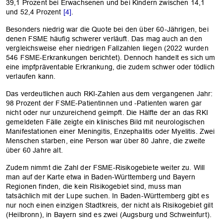
39,1 Prozent bei Erwachsenen und bei Kindern zwischen 14,1
und 52,4 Prozent
[4]
.
Besonders niedrig war die Quote bei den über 60-Jährigen, bei
denen FSME häufig schwerer verläuft. Das mag auch an den
vergleichsweise eher niedrigen Fallzahlen liegen (2022 wurden
546 FSME-Erkrankungen berichtet). Dennoch handelt es sich um
eine impfpräventable Erkrankung, die zudem schwer oder tödlich
verlaufen kann.
Das verdeutlichen auch RKI-Zahlen aus dem vergangenen Jahr:
98 Prozent der FSME-Patientinnen und -Patienten waren gar
nicht oder nur unzureichend geimpft. Die Hälfte der an das RKI
gemeldeten Fälle zeigte ein klinisches Bild mit neurologischen
Manifestationen einer Meningitis, Enzephalitis oder Myelitis. Zwei
Menschen starben, eine Person war über 80 Jahre, die zweite
über 60 Jahre alt.
Zudem nimmt die Zahl der FSME-Risikogebiete weiter zu. Will
man auf der Karte etwa in Baden-Württemberg und Bayern
Regionen finden, die kein Risikogebiet sind, muss man
tatsächlich mit der Lupe suchen. In Baden-Württemberg gibt es
nur noch einen einzigen Stadtkreis, der nicht als Risikogebiet gilt
(Heilbronn), in Bayern sind es zwei (Augsburg und Schweinfurt).