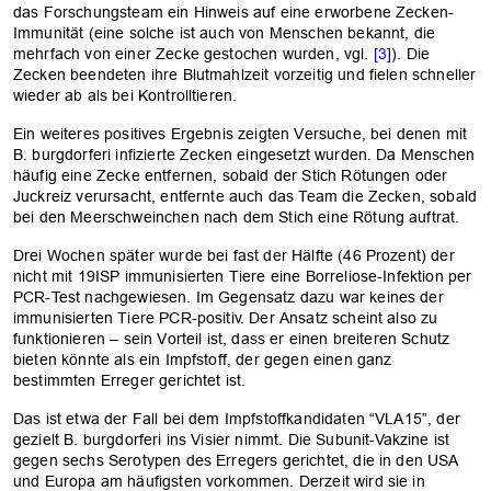
das Forschungsteam ein Hinweis auf eine erworbene Zecken-
Immunität (eine solche ist auch von Menschen bekannt, die
mehrfach von einer Zecke gestochen wurden, vgl.
[3]
). Die
Zecken beendeten ihre Blutmahlzeit vorzeitig und fielen schneller
wieder ab als bei Kontrolltieren.
Ein weiteres positives Ergebnis zeigten Versuche, bei denen mit
B. burgdorferi infizierte Zecken eingesetzt wurden. Da Menschen
häufig eine Zecke entfernen, sobald der Stich Rötungen oder
Juckreiz verursacht, entfernte auch das Team die Zecken, sobald
bei den Meerschweinchen nach dem Stich eine Rötung auftrat.
Drei Wochen später wurde bei fast der Hälfte (46 Prozent) der
nicht mit 19ISP immunisierten Tiere eine Borreliose-Infektion per
PCR-Test nachgewiesen. Im Gegensatz dazu war keines der
immunisierten Tiere PCR-positiv. Der Ansatz scheint also zu
funktionieren – sein Vorteil ist, dass er einen breiteren Schutz
bieten könnte als ein Impfstoff, der gegen einen ganz
bestimmten Erreger gerichtet ist.
Das ist etwa der Fall bei dem Impfstoffkandidaten “VLA15”, der
gezielt B. burgdorferi ins Visier nimmt. Die Subunit-Vakzine ist
gegen sechs Serotypen des Erregers gerichtet, die in den USA
und Europa am häufigsten vorkommen. Derzeit wird sie in