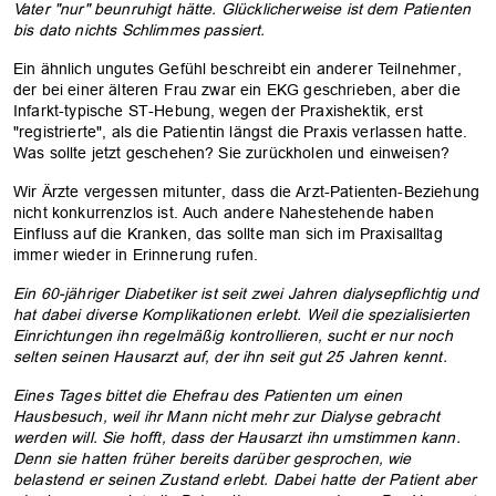
Vater "nur" beunruhigt hätte. Glücklicherweise ist dem Patienten
bis dato nichts Schlimmes passiert.
Ein ähnlich ungutes Gefühl beschreibt ein anderer Teilnehmer,
der bei einer älteren Frau zwar ein EKG geschrieben, aber die
Infarkt-typische ST-Hebung, wegen der Praxishektik, erst
"registrierte", als die Patientin längst die Praxis verlassen hatte.
Was sollte jetzt geschehen? Sie zurückholen und einweisen?
Wir Ärzte vergessen mitunter, dass die Arzt-Patienten-Beziehung
nicht konkurrenzlos ist. Auch andere Nahestehende haben
Einfluss auf die Kranken, das sollte man sich im Praxisalltag
immer wieder in Erinnerung rufen.
Ein 60-jähriger Diabetiker ist seit zwei Jahren dialysepflichtig und
hat dabei diverse Komplikationen erlebt. Weil die spezialisierten
OK
Einrichtungen ihn regelmäßig kontrollieren, sucht er nur noch
selten seinen Hausarzt auf, der ihn seit gut 25 Jahren kennt.
Eines Tages bittet die Ehefrau des Patienten um einen
Hausbesuch, weil ihr Mann nicht mehr zur Dialyse gebracht
werden will. Sie hofft, dass der Hausarzt ihn umstimmen kann.
Denn sie hatten früher bereits darüber gesprochen, wie
belastend er seinen Zustand erlebt. Dabei hatte der Patient aber