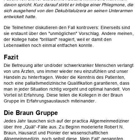
davon spricht. Kurz darauf stirbt er infolge einer Phlegmone, die
sich ausgehend von den Dekubitalulzera an seinen Unterarmen
entwickelt hatte.
Die Teilnehmer diskutieren den Fall kontrovers: Einerseits sind
sie erstaunt über den "unmöglichen" Vorschlag. Andere meinen,
der Kollege habe "brilliant" reagiert, weil er damit den
Lebenswillen noch einmal entfachen konnte.
Fazit
Die Betreuung alter und/oder schwerkranker Menschen verlangt
von uns Ärzten, uns immer wieder neu einzufühlen und unser
Handeln zu hinterfragen. Weder die Kenntnis des Patienten,
noch eine palliativmedizinische Qualifikation garantieren, dass
man in jeder Situation richtig vorgeht und optimal handelt. Von
Vorteil ist Erfahrung. Diese teilen die Kollegen in der Braun
Gruppe im Erfahrungsaustausch miteinander.
Die Braun Gruppe
Jedes Jahr tauschen sich auf der practica Allgemeinmediziner
über ihre „Quäl“-Fälle aus. Zu Beginn moderierte Robert N.
Braun, Hausarzt und Pionier der wissenschaftlichen
Allgemeinmedizin, noch selbst diese „Mein Fall“ genannten