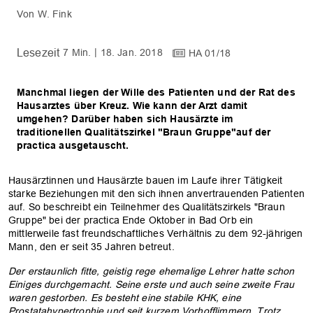
W. Fink
7 Min.
18. Jan. 2018
HA 01/18
Manchmal liegen der Wille des Patienten und der Rat des
Hausarztes über Kreuz. Wie kann der Arzt damit
umgehen? Darüber haben sich Hausärzte im
traditionellen Qualitätszirkel "Braun Gruppe"auf der
practica ausgetauscht.
Hausärztinnen und Hausärzte bauen im Laufe ihrer Tätigkeit
starke Beziehungen mit den sich ihnen anvertrauenden Patienten
auf. So beschreibt ein Teilnehmer des Qualitätszirkels "Braun
Gruppe" bei der practica Ende Oktober in Bad Orb ein
mittlerweile fast freundschaftliches Verhältnis zu dem 92-jährigen
Mann, den er seit 35 Jahren betreut.
Der erstaunlich fitte, geistig rege ehemalige Lehrer hatte schon
Einiges durchgemacht. Seine erste und auch seine zweite Frau
waren gestorben. Es besteht eine stabile KHK, eine
Prostatahypertrophie und seit kurzem Vorhofflimmern. Trotz