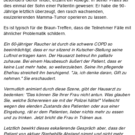
dies einmal der Sohn einer Patientin gewesen: Er habe die 90-
Jährige letztlich überzeugt, den rasch wachsenden,
exulzerierenden Mamma-Tumor operieren zu lassen.
Es ist typisch für die Braun-Treffen, dass die Teilnehmer Fälle mit
ähnlicher Problematik schildern.
Ein 60-jähriger Raucher ist durch die schwere COPD so
beeinträchtigt, dass er nur sitzend in Kutscher-Stellung seine
Luftnot ertragen kann. Der Hausarzt betreut ihn palliativ
zuhause. Bei einem Hausbesuch äußert der Patient, dass er
keine Lust mehr habe, so weiterzuleben. Seine ihn pflegende
Ehefrau streichelt ihn beruhigend. "Ja, ich denke daran, Gift zu
nehmen." Sie erschaudert.
Vermutlich animiert durch diese Szene, gibt der Hausarzt zu
bedenken: "Das können Sie Ihrer Frau nicht antun. Was glauben
Sie, welche Scherereien sie mit der Polizei hätte!" Vielleicht
wegen des elenden Zustands des Patienten oder aus einer
Eingebung, rät er dem Patienten, lieber nichts mehr zu essen
und zu trinken. Jetzt bricht die Frau in Tränen aus.
Letztlich bewirkt dieses eskalierende Gespräch aber, dass der
Patient von aktiver Sterbehilfe Abstand nimmt und nicht mehr