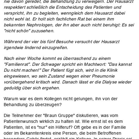
nie davon geredet, die Behandlung zu verweigern. Der Hausarzt
respektiert schließlich die Entscheidung des Patienten und
verspricht, ihn zu begleiten, wenngleich dem Hausarzt dabei
nicht wohl ist. Er holt sich fachlichen Rat bei einem ihm
bekannten Nephrologen, der ihn aber auch nicht beruhigt: Es sei
"nicht schön" zuzusehen.
Während der vier bis fünf Besuche versucht der Hausarzt
irgendwie lindernd einzugreifen.
Nach einer Woche kommt es überraschend zu einem
"Familienrat". Der Schwager spricht ein Machtwort: "Das kannst
Du nicht machen!" Der Patient fügt sich, wird in die Klinik
eingewiesen, wo sein Zustand wegen einer Pneumonie
vorübergehend kritisch wird. Danach lässt er die Dialyse wieder
geduldig über sich ergehen.
Warum war es dem Kollegen nicht gelungen, ihn von der
Behandlung zu überzeugen?
Die Teilnehmer der "Braun Gruppe" diskutieren, was vom
Patientenwunsch wirklich zu halten ist. Wie ernst ist es dem
Patienten, ist es "nur" ein Hilferuf? Oft gebe es in der Familie
oder im Bekanntenkreis eine Person, die beim Betroffenen
besonders Gehör findet, erzählt ein Kollege. In seiner Praxis sei