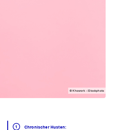
© Khosrork - iStockphoto
Chronischer Husten: