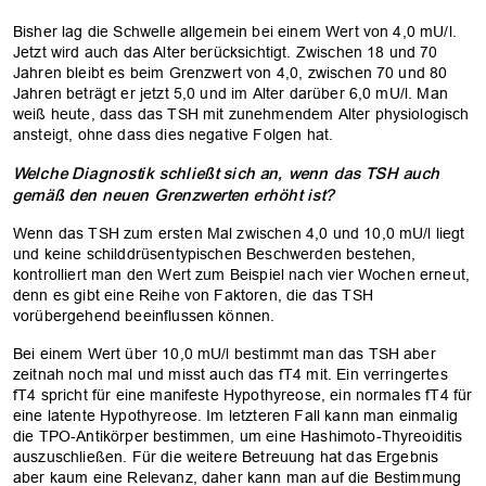
Bisher lag die Schwelle allgemein bei einem Wert von 4,0 mU/l.
Jetzt wird auch das Alter berücksichtigt. Zwischen 18 und 70
Jahren bleibt es beim Grenzwert von 4,0, zwischen 70 und 80
Jahren beträgt er jetzt 5,0 und im Alter darüber 6,0 mU/l. Man
weiß heute, dass das TSH mit zunehmendem Alter physiologisch
ansteigt, ohne dass dies negative Folgen hat.
Welche Diagnostik schließt sich an, wenn das TSH auch
gemäß den neuen Grenzwerten erhöht ist?
Wenn das TSH zum ersten Mal zwischen 4,0 und 10,0 mU/l liegt
und keine schilddrüsentypischen Beschwerden bestehen,
kontrolliert man den Wert zum Beispiel nach vier Wochen erneut,
denn es gibt eine Reihe von Faktoren, die das TSH
vorübergehend beeinflussen können.
Bei einem Wert über 10,0 mU/l bestimmt man das TSH aber
zeitnah noch mal und misst auch das fT4 mit. Ein verringertes
fT4 spricht für eine manifeste Hypothyreose, ein normales fT4 für
eine latente Hypothyreose. Im letzteren Fall kann man einmalig
die TPO-Antikörper bestimmen, um eine Hashimoto-Thyreoiditis
auszuschließen. Für die weitere Betreuung hat das Ergebnis
aber kaum eine Relevanz, daher kann man auf die Bestimmung