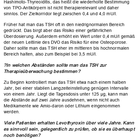
Hashimoto-Thyreoiditis, das heißt die wiederholte Bestimmung
von TPO-Antikörpern ist nicht therapierelevant und daher
sinnlos. Der Zielkorridor liegt zwischen 0,4 und 4,0 mU/l.
Früher hat man das TSH oft in den niedrignormalen Bereich
gedrückt. Das birgt aber das Risiko einer gefährlichen
Überdosierung. Außerdem erhöht ein Wert unter 0,4 mU/l gemäß
der neuen Leitlinie des DVO das Risiko für eine Osteoporose.
Daher sollte man das TSH eher im mittleren bis hochnormalen
Bereich halten, also zum Beispiel bei 3,5 mU/l.
?In welchen Abständen sollte man das TSH zur
Therapieüberwachung bestimmen?
Zu Beginn kontrolliert man das TSH etwa nach einem halben
Jahr, bei einer stabilen Langzeiteinstellung genügen Intervalle
von einem Jahr. Liegt die Tagesdosis unter 125 µg, kann man
die Abstände auf zwei Jahre ausdehnen, wenn nicht auch
Medikamente wie Amio-daron oder Lithium eingenommen
werden.
Viele Patienten erhalten Levothyroxin über viele Jahre. Kann
es sinnvoll sein, gelegentlich zu prüfen, ob sie es überhaupt
noch benötigen?