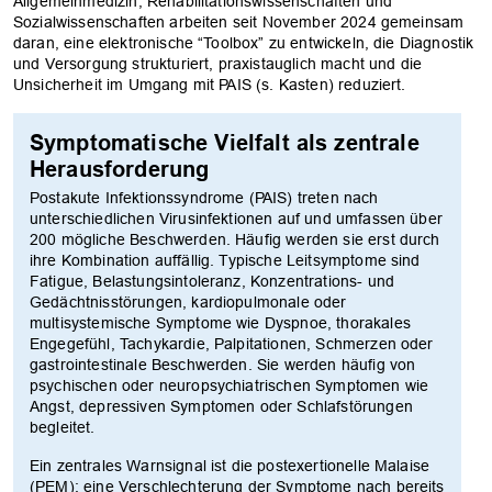
Allgemeinmedizin, Rehabilitationswissenschaften und
Sozialwissenschaften arbeiten seit November 2024 gemeinsam
daran, eine elektronische “Toolbox” zu entwickeln, die Diagnostik
und Versorgung strukturiert, praxistauglich macht und die
Unsicherheit im Umgang mit PAIS (s. Kasten) reduziert.
Symptomatische Vielfalt als zentrale
Herausforderung
Postakute Infektionssyndrome (PAIS) treten nach
unterschiedlichen Virusinfektionen auf und umfassen über
200 mögliche Beschwerden. Häufig werden sie erst durch
ihre Kombination auffällig. Typische Leitsymptome sind
Fatigue, Belastungsintoleranz, Konzentrations- und
Gedächtnisstörungen, kardiopulmonale oder
multisystemische Symptome wie Dyspnoe, thorakales
Engegefühl, Tachykardie, Palpitationen, Schmerzen oder
gastrointestinale Beschwerden. Sie werden häufig von
psychischen oder neuropsychiatrischen Symptomen wie
Angst, depressiven Symptomen oder Schlafstörungen
begleitet.
Ein zentrales Warnsignal ist die postexertionelle Malaise
(PEM): eine Verschlechterung der Symptome nach bereits