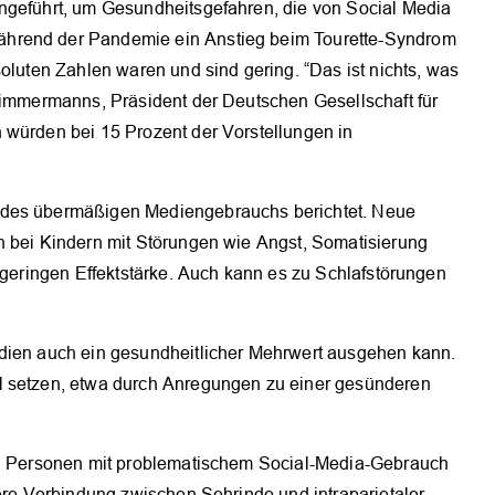
ngeführt, um Gesundheitsgefahren, die von Social Media
ährend der Pandemie ein Anstieg beim Tourette-Syndrom
soluten Zahlen waren und sind gering. “Das ist nichts, was
 Timmermanns, Präsident der Deutschen Gesellschaft für
 würden bei 15 Prozent der Vorstellungen in
 des übermäßigen Mediengebrauchs berichtet. Neue
n bei Kindern mit Störungen wie Angst, Somatisierung
r geringen Effektstärke. Auch kann es zu Schlafstörungen
edien auch ein gesundheitlicher Mehrwert ausgehen kann.
l setzen, etwa durch Anregungen zu einer gesünderen
bei Personen mit problematischem Social-Media-Gebrauch
gere Verbindung zwischen Sehrinde und intraparietaler