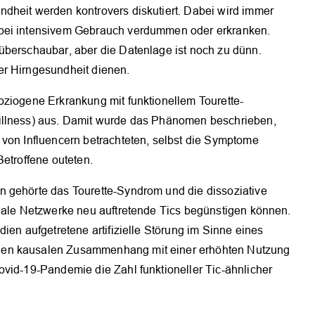
dheit werden kontrovers diskutiert. Dabei wird immer
 bei intensivem Gebrauch verdummen oder erkranken.
überschaubar, aber die Datenlage ist noch zu dünn.
er Hirngesundheit dienen.
oziogene Erkrankung mit funktionellem Tourette-
illness) aus. Damit wurde das Phänomen beschrieben,
 von Influencern betrachteten, selbst die Symptome
Betroffene outeten.
n gehörte das Tourette-Syndrom und die dissoziative
ziale Netzwerke neu auftretende Tics begünstigen können.
ien aufgetretene artifizielle Störung im Sinne eines
nen kausalen Zusammenhang mit einer erhöhten Nutzung
ovid-19-Pandemie die Zahl funktioneller Tic-ähnlicher