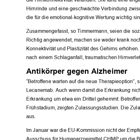
Hirnrinde und eine geschwächte Verbindung zwisc
die für die emotional-kognitive Wertung wichtig sin
Zusammengefasst, so Timmermann, seien die sozia
Richtig angewendet, machen sie weder krank noch
Konnektivität und Plastizität des Gehirns erhöhen
nach einem Schlaganfall, traumatischen Hirnverl
Antikörper gegen Alzheimer
“Betroffene warten auf die neue Therapieoption”, s
Lecanemab. Auch wenn damit die Erkrankung nicht
Erkrankung um etwa ein Drittel gehemmt: Betroffen
Frühstadium, zeigten Zulassungsstudien. Die Zul
aus.
Im Januar war die EU-Kommission nicht der Empfe
Ausschuss für Humanarzneimittel CHMP um die B