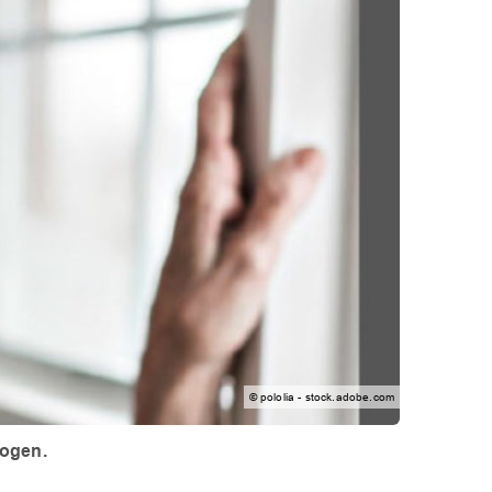
© pololia - stock.adobe.com
zogen.