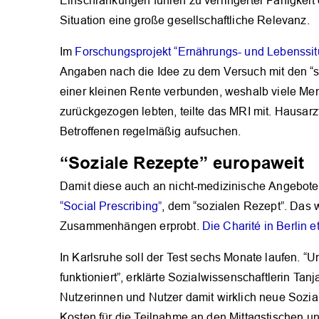
Einschränkungen führen zu verringerter Fähigkeit
Situation eine große gesellschaftliche Relevanz.
Im
Forschungsprojekt “Ernährungs- und Lebenssit
Angaben nach die Idee zu dem Versuch mit den “s
einer kleinen Rente verbunden, weshalb viele Me
zurückgezogen lebten, teilte das MRI mit. Hausarzt
Betroffenen regelmäßig aufsuchen.
“Soziale Rezepte” europaweit
Damit diese auch an nicht-medizinische Angebote 
“Social Prescribing”
, dem “sozialen Rezept”. Das 
Zusammenhängen erprobt.
Die Charité in Berlin 
In Karlsruhe soll der Test sechs Monate laufen. “U
funktioniert”, erklärte Sozialwissenschaftlerin Ta
Nutzerinnen und Nutzer damit wirklich neue Sozia
Kosten für die Teilnahme an den Mittagstischen un