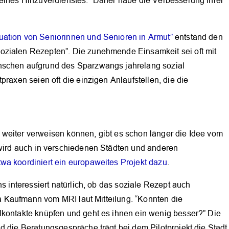
 eines Hinzuverdienstes.” Daher habe die Verbesserung ihrer
uation von Seniorinnen und Senioren in Armut”
entstand den
ozialen Rezepten”. Die zunehmende Einsamkeit sei oft mit
nschen aufgrund des Sparzwangs jahrelang sozial
praxen seien oft die einzigen Anlaufstellen, die die
weiter verweisen können, gibt es schon länger die Idee vom
wird auch in verschiedenen Städten und anderen
etwa koordiniert ein europaweites Projekt dazu
.
ns interessiert natürlich, ob das soziale Rezept auch
nja Kaufmann vom MRI laut Mitteilung. “Konnten die
lkontakte knüpfen und geht es ihnen ein wenig besser?” Die
d die Beratungsgespräche trägt bei dem Pilotprojekt die Stadt