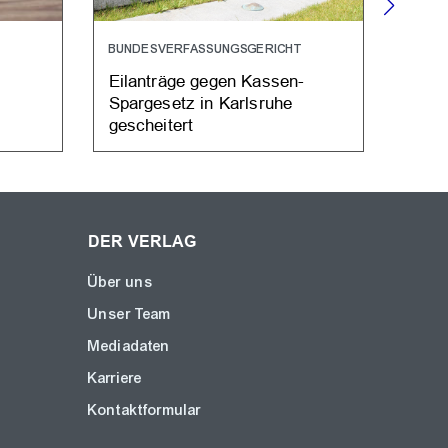
BUNDESVERFASSUNGSGERICHT
MEDI
Eilanträge gegen Kassen-
Mehr
Spargesetz in Karlsruhe
Medi
gescheitert
14
DER VERLAG
Über uns
Unser Team
Mediadaten
Karriere
Kontaktformular