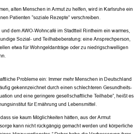
en, alten Menschen in Armut zu helfen, wird in Karlsruhe ein
nen Patienten “soziale Rezepte” verschreiben.
he und dem AWO-Wohncafé im Stadtteil Rintheim ein warmes,
ndige Sozial- und Teilhabeberatung: eine Ansprechperson,
ellen etwa für Wohngeldanträge oder zu niedrigschwelligen
nn.
chaftliche Probleme ein: Immer mehr Menschen in Deutschland
 häufig gekennzeichnet durch einen schlechteren Gesundheits-
tion und eine geringere gesellschaftliche Teilhabe”, heißt es
ungsinstitut für Ernährung und Lebensmittel.
OK
ass sie kaum Möglichkeiten hätten, aus der Armut
orge kann nicht rückgängig gemacht werden und körperliche