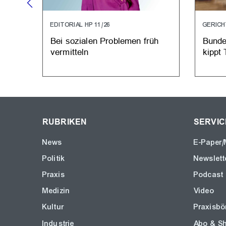
EDITORIAL HP 11/26
GERICH
Bei sozialen Problemen früh
Bunde
vermitteln
kippt
RUBRIKEN
SERVIC
News
E-Paper/
Politik
Newslett
Praxis
Podcast
Medizin
Video
Kultur
Praxisbö
Industrie
Abo & S