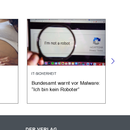
IT-SICHERHEIT
FORS
Bundesamt warnt vor Malware:
Jung
“Ich bin kein Roboter”
Sorg
DER VERLAG