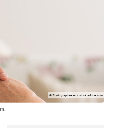
© Photographee.eu - stock.adobe.com
rn.