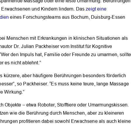
ntspannende Massage oder eine feste Umarmung: Berührungen
 Erwachsenen und Kindern lindern. Das
zeigt eine
dien
eines Forschungsteams aus Bochum, Duisburg-Essen
bei Menschen mit Erkrankungen in klinischen Situationen als
utor Dr. Julian Packheiser vom Institut für Kognitive
“Wer den Impuls hat, Familie oder Freunde zu umarmen, sollt
 es nicht ablehnt.”
OK
 kürzere, aber häufigere Berührungen besonders förderlich
to besser”, so Packheiser. “Es muss keine teure, lange Massage
ve Wirkung.”
rch Objekte – etwa Roboter, Stofftiere oder Umarmungskissen.
tzen wie die Berührung durch Menschen, aber zu kleineren
ührungen profitieren dabei sowohl Erwachsene als auch kleine