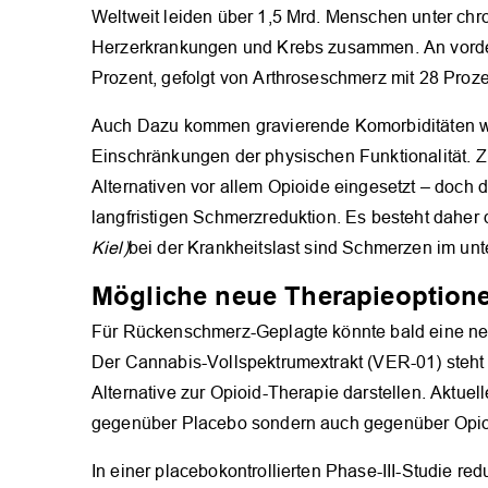
Weltweit leiden über 1,5 Mrd. Menschen unter chr
Herzerkrankungen und Krebs zusammen. An vorder
Prozent, gefolgt von Arthroseschmerz mit 28 Proz
Auch Dazu kommen gravierende Komorbiditäten w
Einschränkungen der physischen Funktionalität
Alternativen vor allem Opioide eingesetzt – doch d
langfristigen Schmerzreduktion. Es besteht daher 
Kiel)
bei der Krankheitslast sind Schmerzen im un
Mögliche neue Therapieoption
Für Rückenschmerz-Geplagte könnte bald eine ne
Der Cannabis-Vollspektrumextrakt (VER-01) steht
Alternative zur Opioid-Therapie darstellen. Aktuel
gegenüber Placebo sondern auch gegenüber Opio
In einer placebokontrollierten Phase-III-Studie r