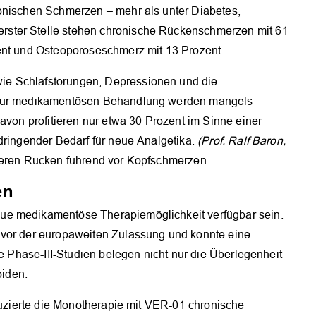
onischen Schmerzen – mehr als unter Diabetes,
ster Stelle stehen chronische Rückenschmerzen mit 61
ent und Osteoporoseschmerz mit 13 Prozent.
ie Schlafstörungen, Depressionen und die
. Zur medikamentösen Behandlung werden mangels
avon profitieren nur etwa 30 Prozent im Sinne einer
dringender Bedarf für neue Analgetika.
(Prof. Ralf Baron,
teren Rücken führend vor Kopfschmerzen.
en
ue medikamentöse Therapiemöglichkeit verfügbar sein.
 vor der europaweiten Zulassung und könnte eine
le Phase-III-Studien belegen nicht nur die Überlegenheit
iden.
eduzierte die Monotherapie mit VER-01 chronische