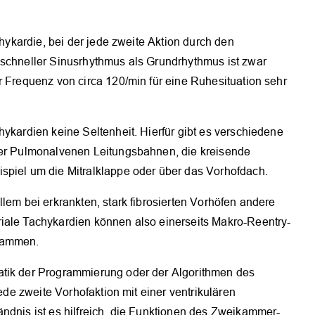
chykardie, bei der jede zweite Aktion durch den
 schneller Sinusrhythmus als Grundrhythmus ist zwar
r Frequenz von circa 120/min für eine Ruhesituation sehr
hykardien keine Seltenheit. Hierfür gibt es verschiedene
der Pulmonalvenen Leitungsbahnen, die kreisende
spiel um die Mitralklappe oder über das Vorhofdach.
lem bei erkrankten, stark fibrosierten Vorhöfen andere
iale Tachykardien können also einerseits Makro-Reentry-
stammen.
atik der Programmierung oder der Algorithmen des
jede zweite Vorhofaktion mit einer ventrikulären
ndnis ist es hilfreich, die Funktionen des Zweikammer-