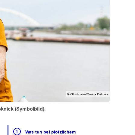
© iStock.com/Gorica Poturak
sknick (Symbolbild).
Was tun bei plötzlichem