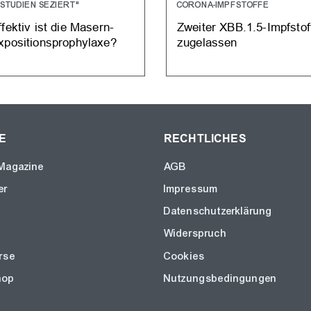
"STUDIEN SEZIERT"
CORONA-IMPFSTOFFE
fektiv ist die Masern-
Zweiter XBB.1.5-Impfstof
xpositionsprophylaxe?
zugelassen
E
RECHTLICHES
Magazine
AGB
er
Impressum
Datenschutzerklärung
Widerspruch
rse
Cookies
hop
Nutzungsbedingungen