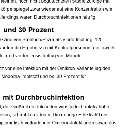
leinen, noch nicht begutachteten Studie zufolge mit
ikörperspiegel zwar wieder auf eine Konzentration wie
Allerdings waren Durchbruchinfektionen häufig.
11 und 30 Prozent
zine von Biontech/Pfizer als vierte Impfung, 120
urden die Ergebnisse mit Kontrollpersonen, die jeweils
er und vierter Dosis betrug vier Monate.
utz vor eine Infektion mit der Omikron-Variante lag den
 Moderna-Impfstoff und bei 30 Prozent für
 mit Durchbruchinfektion
OK
 der Großteil der Infizierten wies jedoch relativ hohe
sen, schreibt das Team. Die geringe Effektivität der
mptomatisch verlaufender Omikron-Infektionen sowie das