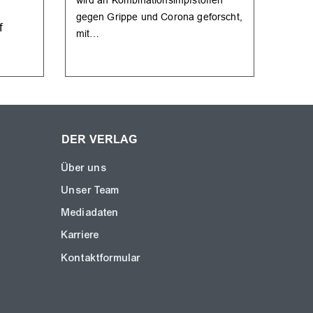
SERIE
gegen Grippe und Corona geforscht,
f
HPV-
mit…
vor 
Zerv
DER VERLAG
Über uns
Unser Team
Mediadaten
Karriere
Kontaktformular