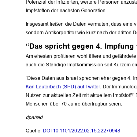
Potenzial der Infizierten, weitere Personen anzust
Impfstoffen der nächsten Generation.
Insgesamt ließen die Daten vermuten, dass eine vie
sondern Antikörpertiter wie kurz nach der dritten D
“Das spricht gegen 4. Impfung f
Am ehesten profitieren wohl ältere und gefährdete
auch die Ständige Impfkommission seit Kurzem emp
“Diese Daten aus Israel sprechen eher gegen 4. Im
Karl Lauterbach (SPD) auf Twitter
. Der Immunolo
Nutzen zur aktuellen Zeit mit aktuellem Impfstoff!
Menschen über 70 Jahre übertragbar seien.
dpa/red
Quelle:
DOI
10.1101/2022.02.15.22270948