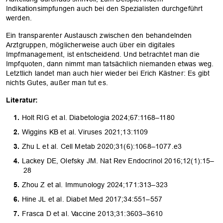
Indikationsimpfungen auch bei den Spezialisten durchgeführt
werden.
Ein transparenter Austausch zwischen den behandelnden
Arztgruppen, möglicherweise auch über ein digitales
Impfmanagement, ist entscheidend. Und betrachtet man die
Impfquoten, dann nimmt man tatsächlich niemanden etwas weg.
Letztlich landet man auch hier wieder bei Erich Kästner: Es gibt
nichts Gutes, außer man tut es.
Literatur:
Holt RIG et al. Diabetologia 2024;67:1168–1180
Wiggins KB et al. Viruses 2021;13:1109
Zhu L et al. Cell Metab 2020;31(6):1068–1077.e3
Lackey DE, Olefsky JM. Nat Rev Endocrinol 2016;12(1):15–
28
Zhou Z et al. Immunology 2024;171:313–323
OK
Hine JL et al. Diabet Med 2017;34:551–557
Frasca D et al. Vaccine 2013;31:3603–3610