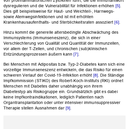
von proinflammatorischen Zytokinen führt, die die Immunantwort
dysregulieren und die Vulnerabilität für Infektionen erhöhen
[5]
.
Dies gilt beispielsweise für Haut- und Weichteil-, Harnwegs-
sowie Atemwegsinfektionen und ist mit erhöhten
Krankenhausaufenthalts- und Sterblichkeitsraten assoziiert
[6]
.
Hinzu kommt die generelle altersbedingte Abschwächung des
Immunsystems (Immunseneszenz), die sich in einer
Verschlechterung von Qualität und Quantität der Immunzellen,
vor allem der T-Zellen, und chronischen (sub)klinischen
Entzündungsprozessen äußern kann
[7]
.
Bei Menschen mit Adipositas bzw. Typ-2-Diabetes kann sich eine
vorzeitige Immunseneszenz entwickeln, die das Risiko für einen
schweren Verlauf der Covid-19-Infektion erhöht
[8]
. Die Ständige
Impfkommission (STIKO) des Robert-Koch-Instituts (RKI) ordnet
Menschen mit Diabetes daher unabhängig von ihrem
Diabetestyp als Risikogruppe ein. Grundsätzlich gibt es dabei
keine Impfkontraindikationen, lediglich Patienten nach
Organtransplantation oder unter intensiver immunsuppressiver
Therapie stellen Ausnahmen dar
[9]
.