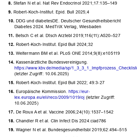
Stefan N et al. Nat Rev Endocrinol 2021;17:135–149
Robert-Koch-Institut. Epid. Bull 2025;4
DDG und diabetesDE. Deutscher Gesundheitsbericht
Diabetes 2024. MedTriX Verlag, Wiesbaden
Betsch C et al. Dtsch Arztebl 2019;116(11):A520–527
Robert-Koch-Institut. Epid Bull 2024;32
Weltermann BM et al. PLoS ONE 2014;9(8):e105119
Kassenärztliche Bundesvereinigung.
https://www.kbv.de/media/sp/1_3_3_1_Impfprozess_Checklis
(letzter Zugriff: 10.06.2025)
Robert-Koch-Institut. Epid Bull 2022; 49:3-27
Europäische Kommission.
https://eur-
lex.europa.eu/eli/reco/2009/1019/oj
(letzter Zugriff:
10.06.2025)
De Roux A et al. Vaccine 2006;24(10):1537–1542
Chandler R et al. Clin Infect Dis 2024:ciad786
Wagner N et al. Bundesgesundheitsbl 2019;62:494–515