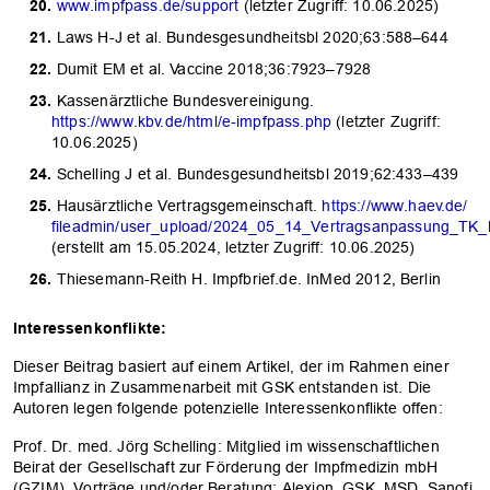
www.impfpass.de/support
(letzter Zugriff: 10.06.2025)
Laws H-J et al. Bundesgesundheitsbl 2020;63:588–644
Dumit EM et al. Vaccine 2018;36:7923–7928
Kassenärztliche Bundesvereinigung.
https://www.kbv.de/html/e-impfpass.php
(letzter Zugriff:
10.06.2025)
Schelling J et al. Bundesgesundheitsbl 2019;62:433–439
Hausärztliche Vertragsgemeinschaft.
https://www.haev.de/
fileadmin/user_upload/2024_05_14_Vertragsanpassung_TK
(erstellt am 15.05.2024, letzter Zugriff: 10.06.2025)
Thiesemann-Reith H. Impfbrief.de. InMed 2012, Berlin
Interessenkonflikte:
Dieser Beitrag basiert auf einem Artikel, der im Rahmen einer
Impfallianz in Zusammenarbeit mit GSK entstanden ist. Die
Autoren legen folgende potenzielle Interessenkonflikte offen:
Prof. Dr. med. Jörg Schelling: Mitglied im wissenschaftlichen
Beirat der Gesellschaft zur Förderung der Impfmedizin mbH
(GZIM). Vorträge und/oder Beratung: Alexion, GSK, MSD, Sanofi,