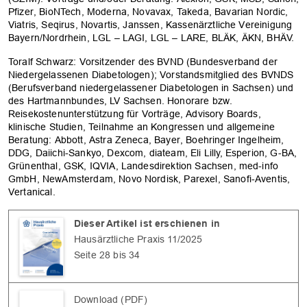
Pfizer, BioNTech, Moderna, Novavax, Takeda, Bavarian Nordic,
Viatris, Seqirus, Novartis, Janssen, Kassenärztliche Vereinigung
Bayern/Nordrhein, LGL – LAGI, LGL – LARE, BLÄK, ÄKN, BHÄV.
Toralf Schwarz: Vorsitzender des BVND (Bundesverband der
Niedergelassenen Diabetologen); Vorstandsmitglied des BVNDS
(Berufsverband niedergelassener Diabetologen in Sachsen) und
des Hartmannbundes, LV Sachsen. Honorare bzw.
Reisekostenunterstützung für Vorträge, Advisory Boards,
klinische Studien, Teilnahme an Kongressen und allgemeine
Beratung: Abbott, Astra Zeneca, Bayer, Boehringer Ingelheim,
DDG, Daiichi-Sankyo, Dexcom, diateam, Eli Lilly, Esperion, G-BA,
Grünenthal, GSK, IQVIA, Landesdirektion Sachsen, med-info
GmbH, NewAmsterdam, Novo Nordisk, Parexel, Sanofi-Aventis,
Vertanical.
Dieser Artikel ist erschienen in
Hausärztliche Praxis 11/2025
Seite 28 bis 34
Download (PDF)