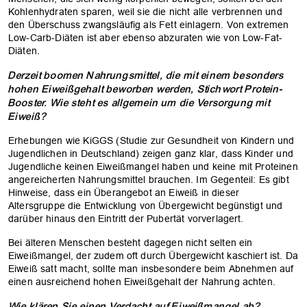
Kohlenhydraten sparen, weil sie die nicht alle verbrennen und
den Überschuss zwangsläufig als Fett einlagern. Von extremen
Low-Carb-Diäten ist aber ebenso abzuraten wie von Low-Fat-
Diäten.
Derzeit boomen Nahrungsmittel, die mit einem besonders
hohen Eiweißgehalt beworben werden, Stichwort Protein-
Booster. Wie steht es allgemein um die Versorgung mit
Eiweiß?
Erhebungen wie KiGGS (Studie zur Gesundheit von Kindern und
Jugendlichen in Deutschland) zeigen ganz klar, dass Kinder und
Jugendliche keinen Eiweißmangel haben und keine mit Proteinen
angereicherten Nahrungsmittel brauchen. Im Gegenteil: Es gibt
Hinweise, dass ein Überangebot an Eiweiß in dieser
Altersgruppe die Entwicklung von Übergewicht begünstigt und
darüber hinaus den Eintritt der Pubertät vorverlagert.
Bei älteren Menschen besteht dagegen nicht selten ein
OK
Eiweißmangel, der zudem oft durch Übergewicht kaschiert ist. Da
Eiweiß satt macht, sollte man insbesondere beim Abnehmen auf
einen ausreichend hohen Eiweißgehalt der Nahrung achten.
Wie klären Sie einen Verdacht auf Eiweißmangel ab?