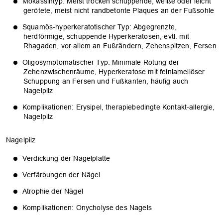
Mokassintyp: Meist trocken schuppende, weiße oder leicht
gerötete, meist nicht randbetonte Plaques an der Fußsohle
Squamös-hyperkeratotischer Typ: Abgegrenzte,
herdförmige, schuppende Hyperkeratosen, evtl. mit
Rhagaden, vor allem an Fußrändern, Zehenspitzen, Fersen
Oligosymptomatischer Typ: Minimale Rötung der
Zehenzwischenräume, Hyperkeratose mit feinlamellöser
Schuppung an Fersen und Fußkanten, häufig auch
Nagelpilz
Komplikationen: Erysipel, therapiebedingte Kontakt-allergie,
Nagelpilz
Nagelpilz
Verdickung der Nagelplatte
Verfärbungen der Nägel
Atrophie der Nägel
Komplikationen: Onycholyse des Nagels