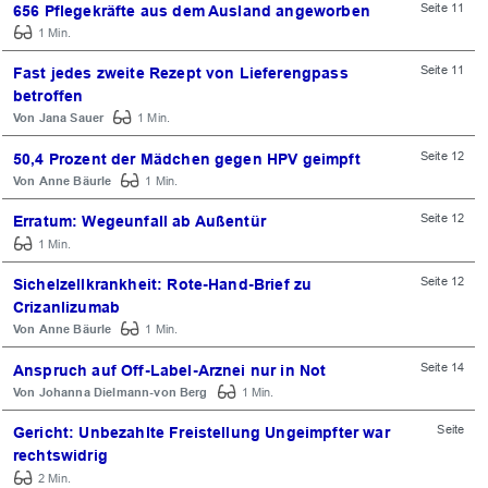
Seite 11
656 Pflegekräfte aus dem Ausland angeworben
1 Min.
Seite 11
Fast jedes zweite Rezept von Lieferengpass
betroffen
Jana Sauer
1 Min.
Seite 12
50,4 Prozent der Mädchen gegen HPV geimpft
Anne Bäurle
1 Min.
Seite 12
Erratum: Wegeunfall ab Außentür
1 Min.
Seite 12
Sichelzellkrankheit: Rote-Hand-Brief zu
Crizanlizumab
Anne Bäurle
1 Min.
Seite 14
Anspruch auf Off-Label-Arznei nur in Not
Johanna Dielmann-von Berg
1 Min.
Seite
Gericht: Unbezahlte Freistellung Ungeimpfter war
rechtswidrig
2 Min.