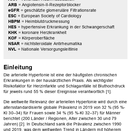
ARB
= Angiotensin-II-Rezeptorblocker
eGFR
= geschätzte glomeruläre Filtrationsrate
ESC
= European Society of Cardiology
HBPM
= Heimblutdruckmessung
HES
= hypertensive Erkrankung in der Schwangerschaft
KHK
= koronare Herzkrankheit
KOF
= Körperoberfläche
NSAR
= nichtsteroidale Antirheumatika
NVL
= Nationale Versorgungsleitlinie
Einleitung
Die arterielle Hypertonie ist eine der häufigsten chronischen
Erkrankungen in der hausärztlichen Praxis. Als wichtigster
Risikofaktor für Herzinfarkte und Schlaganfälle ist Bluthochdruck
für jeweils rund 55 % dieser Ereignisse verantwortlich [1].
Die weltweite Relevanz der arteriellen Hypertonie wird durch eine
altersstandardisierte globale Prävalenz in 2019 von 32 % (95 %-
KI 30–34) für Frauen sowie 34 % (95 %-KI 32–37) für Männer
berichtet (200 Länder / Regionen, Alter zwischen 30 und 79
Jahren) [2]. In Deutschland sank die Prävalenz zwischen 1990
und 2019, was dem weltweiten Trend in Ländern mit höherem