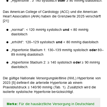
„Hypertonie“: ≥ 140 systolisch
oder
≥ 90 mmHg diastolisch.
Das American College of Cardiology (ACC) und die American
Heart Association (AHA) haben die Grenzwerte 2025 verschärft
[21]:
„normal“: < 120 mmHg systolisch
und
< 80 mmHg
diastolisch
„erhöht“: 120–129 systolisch
und
< 80 mmHg diastolisch
„Hypertonie Stadium 1: 130–139 mmHg systolisch
oder
80–
89 mmHg diastolisch
„Hypertonie Stadium 2: ≥ 140 systolisch
oder
≥ 90 mmHg
diastolisch.
Die gültige Nationale Versorgungsleitlinie (NVL) Hypertonie von
2023 [5] definiert die arterielle Hypertonie ab einem
Praxisblutdruck ≥ 140/90 mmHg (Tab. 1). Zusätzlich wird die
isolierte systolische Hypertonie berücksichtigt.
Merke:
Für die hausärztliche Versorgung in Deutschland