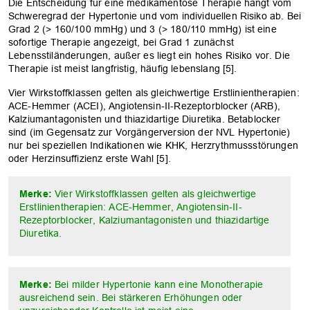
Die Entscheidung für eine medikamentöse Therapie hängt vom
Schweregrad der Hypertonie und vom individuellen Risiko ab. Bei
Grad 2 (> 160/100 mmHg) und 3 (> 180/110 mmHg) ist eine
sofortige Therapie angezeigt, bei Grad 1 zunächst
Lebensstiländerungen, außer es liegt ein hohes Risiko vor. Die
Therapie ist meist langfristig, häufig lebenslang [5].
Vier Wirkstoffklassen gelten als gleichwertige Erstlinientherapien:
ACE-Hemmer (ACEI), Angiotensin-II-Rezeptorblocker (ARB),
Kalziumantagonisten und thiazidartige Diuretika. Betablocker
sind (im Gegensatz zur Vorgängerversion der NVL Hypertonie)
nur bei speziellen Indikationen wie KHK, Herzrythmussstörungen
oder Herzinsuffizienz erste Wahl [5].
Merke:
Vier Wirkstoffklassen gelten als gleichwertige
Erstlinientherapien: ACE-Hemmer, Angiotensin-II-
Rezeptorblocker, Kalziumantagonisten und thiazidartige
Diuretika.
Merke:
Bei milder Hypertonie kann eine Monotherapie
ausreichend sein. Bei stärkeren Erhöhungen oder