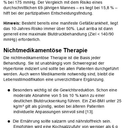
% bei 175 mmHg. Der Vergleich mit dem Risiko eines
durchschnittlichen 69-jährigen Mannes – es liegt bei 15,8 % –
hilft bei der partizipativen Entscheidungsfindung.
Hinweis:
Besteht bereits eine manifeste Gefäßkrankheit, liegt
das 10-Jahres-Risiko immer über 50%. Laut arriba ist dann
generell eine maximale Blutdruckbehandlung (Ziel < 140/90
mmHg) erforderlich.
Nichtmedikamentöse Therapie
Die nichtmedikamentöse Therapie ist die Basis jeder
Behandlung. Sie ist unabhängig vom Schweregrad der
Hypertonie indiziert und sollte bei allen Patienten durchgeführt
werden. Auch wenn Medikamente notwendig sind, bleibt die
Lebensstilmodifikation eine unverzichtbare Ergänzung.
Besonders wichtig ist die Gewichtsreduktion. Schon eine
moderate Abnahme von 5 bis 10 % kann zu einer
deutlichen Blutdrucksenkung führen. Ein Ziel-BMI unter 25
kg/m² gilt als günstig, wobei bei älteren Patienten
individuelle Anpassungen sinnvoll sind [13].
Die Ernährung sollte salzarm und nährstoffreich sein.
Empfohlen wird eine Kochsalzzufuhr von weniger als 6 g