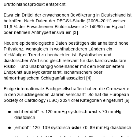
Bruttoinlandsprodukt entspricht.
Etwa ein Drittel der erwachsenen Bevölkerung in Deutschland ist
betroffen. Nach Daten der DEGS1-Studie (2008–2011) weisen
31,6 % der Erwachsenen Blutdruckwerte ≥ 140/90 mmHg auf
oder nehmen Antihypertensiva ein [3].
Neuere epidemiologische Daten bestätigen die anhaltend hohe
Prävalenz, wenngleich in wohlhabenderen Ländern ein
rückläufiger Trend zu beobachten ist. Systolischer und
diastolischer Wert sind gleich relevant für das kardiovaskuläre
Risiko – und unabhängig voneinander mit dem kombiniertem
Endpunkt aus Myokardinfarkt, ischämischem oder
hämorrhagischem Schlaganfall assoziiert [4].
Einige internationale Fachgesellschaften haben die Grenzwerte
in den zurückliegenden Jahren verschärft. So hat die European
Society of Cardiology (ESC) 2024 drei Kategorien eingeführt [6]:
nicht erhöht“: < 120 mmHg systolisch
und
< 70 mmHg
diastolisch
„erhöht“: 120–139 systolisch
oder
70–89 mmHg diastolisch