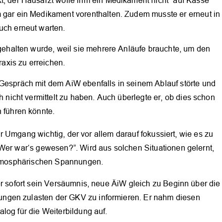
t, der Hausarzt wolle ihm ein Medikament nicht “auf Kasse”
 gar ein Medikament vorenthalten. Zudem musste er erneut in
uch erneut warten.
fgehalten wurde, weil sie mehrere Anläufe brauchte, um den
raxis zu erreichen.
Gespräch mit dem AiW ebenfalls in seinem Ablauf störte und
h nicht vermittelt zu haben. Auch überlegte er, ob dies schon
 führen könnte.
ter Umgang wichtig, der vor allem darauf fokussiert, wie es zu
“Wer war‘s gewesen?”. Wird aus solchen Situationen gelernt,
 atmosphärischen Spannungen.
er sofort sein Versäumnis, neue ÄiW gleich zu Beginn über die
ngen zulasten der GKV zu informieren. Er nahm diesen
log für die Weiterbildung auf.