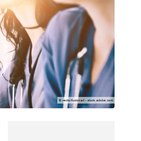
© vectorfusionart - stock.adobe.com
e