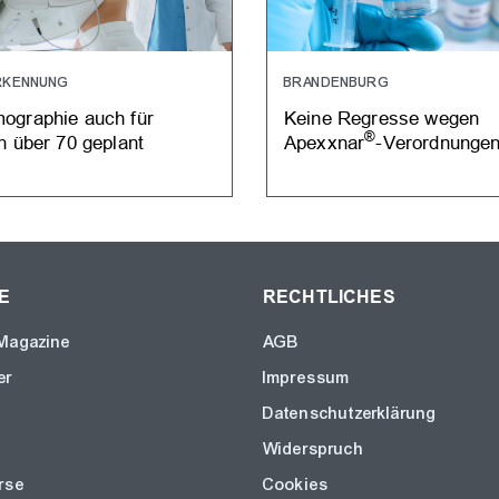
RKENNUNG
BRANDENBURG
graphie auch für
Keine Regresse wegen
®
n über 70 geplant
Apexxnar
-Verordnunge
E
RECHTLICHES
Magazine
AGB
er
Impressum
Datenschutzerklärung
Widerspruch
rse
Cookies