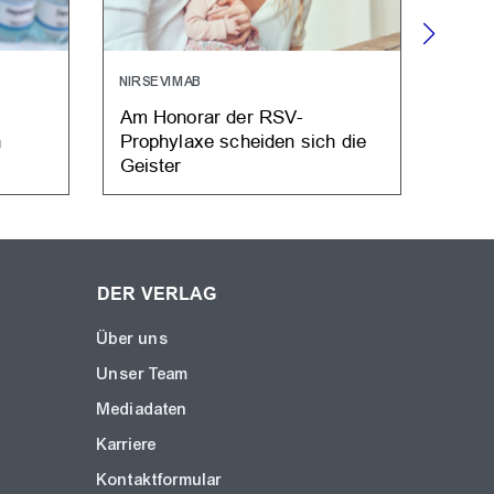
NIRSEVIMAB
VERS
Am Honorar der RSV-
Haus
n
Prophylaxe scheiden sich die
tele
Geister
DER VERLAG
Über uns
Unser Team
Mediadaten
Karriere
Kontaktformular