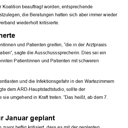
Koalition beauftragt worden, entsprechende
stzulegen, die Beratungen hatten sich aber immer wieder
rband wiederholt kritisierte.
herte
tinnen und Patienten greifen, “die in der Arztpraxis
OK
ben”, sagte die Ausschusssprecherin. Dies sei ein
nnten Patientinnen und Patienten mit schweren
entlasten und die Infektionsgefahr in den Wartezimmern
te dem ARD-Hauptstadtstudio, sollte der
e umgehend in Kraft treten. “Das heißt, ab dem 7.
ür Januar geplant
vor heftig kritisiert, dass es mit der geplanten