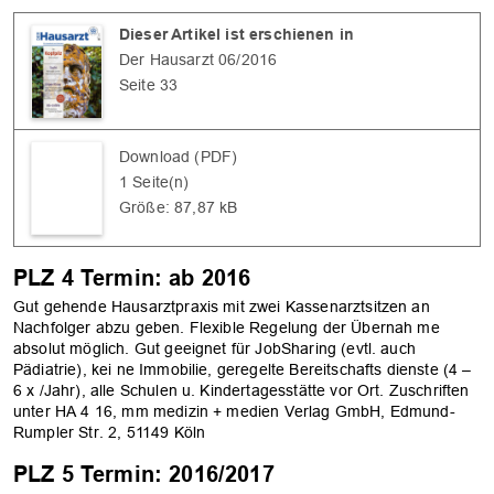
Dieser Artikel ist erschienen in
Der Hausarzt 06/2016
Seite 33
Download (PDF)
1 Seite(n)
Größe: 87,87 kB
PLZ 4 Termin: ab 2016
Gut gehende Hausarztpraxis mit zwei Kassenarztsitzen an
Nachfolger abzu­ geben. Flexible Regelung der Übernah­ me
absolut möglich. Gut geeignet für Job­Sharing (evtl. auch
Pädiatrie), kei­ ne Immobilie, geregelte Bereitschafts­ dienste (4 –
6 x /Jahr), alle Schulen u. Kindertagesstätte vor Ort. Zuschriften
unter HA 4­ 16, mm medizin + medien Verlag GmbH, Edmund­
Rumpler ­Str. 2, 51149 Köln
OK
PLZ 5 Termin: 2016/2017