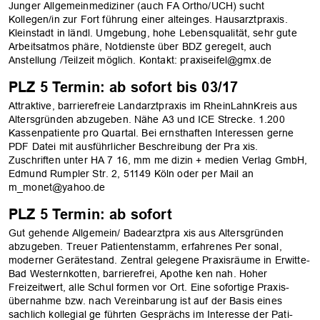
Junger Allgemeinmediziner (auch FA Ortho/UCH) sucht
Kollegen/­in zur Fort führung einer alteinges. Hausarztpraxis.
Kleinstadt in ländl. Umgebung, hohe Lebensqualität, sehr gute
Arbeitsatmos­ phäre, Notdienste über BDZ geregelt, auch
Anstellung /Teilzeit möglich. Kontakt: praxis­eifel@gmx.de
PLZ 5 Termin: ab sofort bis 03/17
Attraktive, barrierefreie Landarztpraxis im Rhein­Lahn­Kreis aus
Altersgründen abzugeben. Nähe A3 und ICE ­Strecke. 1.200
Kassenpatiente pro Quartal. Bei ernsthaften Interessen gerne
PDF ­Datei mit ausführlicher Beschreibung der Pra­ xis.
Zuschriften unter HA 7 ­16, mm me­ dizin + medien Verlag GmbH,
Edmund­ Rumpler ­Str. 2, 51149 Köln oder per Mail an
m_monet@yahoo.de
PLZ 5 Termin: ab sofort
Gut gehende Allgemein­/ Badearztpra­ xis aus Altersgründen
abzugeben. Treuer Patientenstamm, erfahrenes Per sonal,
moderner Gerätestand. Zentral gelegene Praxisräume in Erwitte­
Bad Westernkotten, barrierefrei, Apothe­ ken nah. Hoher
Freizeitwert, alle Schul­ formen vor Ort. Eine sofortige Praxis­
übernahme bzw. nach Vereinbarung ist auf der Basis eines
sachlich kollegial ge­ führten Gesprächs im Interesse der Pati­