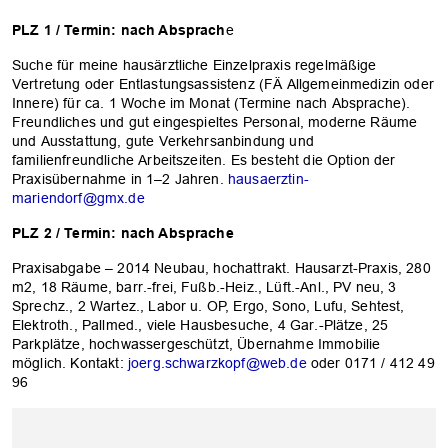
PLZ 1 / Termin: nach Absprach
e
Suche für meine hausärztliche Einzelpraxis regelmäßige
Vertretung oder Entlastungsassistenz (FÄ Allgemeinmedizin oder
Innere) für ca. 1 Woche im Monat (Termine nach Absprache).
Freundliches und gut eingespieltes Personal, moderne Räume
und Ausstattung, gute Verkehrsanbindung und
familienfreundliche Arbeitszeiten. Es besteht die Option der
Praxisübernahme in 1–2 Jahren.
hausaerztin-
mariendorf@gmx.de
PLZ 2 / Termin: nach Absprache
Praxisabgabe – 2014 Neubau, hochattrakt. Hausarzt-Praxis, 280
m2, 18 Räume, barr.-frei, Fußb.-Heiz., Lüft.-Anl., PV neu, 3
Sprechz., 2 Wartez., Labor u. OP, Ergo, Sono, Lufu, Sehtest,
Elektroth., Pallmed., viele Hausbesuche, 4 Gar.-Plätze, 25
Parkplätze, hochwassergeschützt, Übernahme Immobilie
möglich. Kontakt:
joerg.schwarzkopf@web.de
oder 0171 / 412 49
96