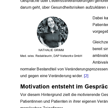
Gespräche über Lebensstilveränderungen gehören
darum geht, über Gesundheitsrisiken aufzukläre
Dabei ka
Patiente
vorgege
Gleichze
bereit s
NATHALIE GRIMM
ambival
Med.-wiss. Redakteurin, DAP Networks GmbH
Ambivale
normaler Bestandteil von Veränderungsprozessen: 
und gegen eine Veränderung wider.
[2]
Motivation entsteht im Gesprä
Vor diesem Hintergrund zielt die motivierende Ges
Patientinnen und Patienten in ihrer eigenen Verä