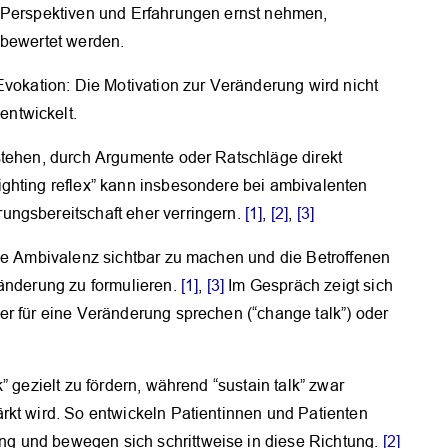
e Perspektiven und Erfahrungen ernst nehmen,
OK
 bewertet werden.
Evokation: Die Motivation zur Veränderung wird nicht
ntwickelt.
stehen, durch Argumente oder Ratschläge direkt
ghting reflex” kann insbesondere bei ambivalenten
ungsbereitschaft eher verringern.
[1]
,
[2]
,
[3]
die Ambivalenz sichtbar zu machen und die Betroffenen
ränderung zu formulieren.
[1]
,
[3]
Im Gespräch zeigt sich
er für eine Veränderung sprechen (“change talk”) oder
” gezielt zu fördern, während “sustain talk” zwar
rkt wird. So entwickeln Patientinnen und Patienten
g und bewegen sich schrittweise in diese Richtung.
[2]