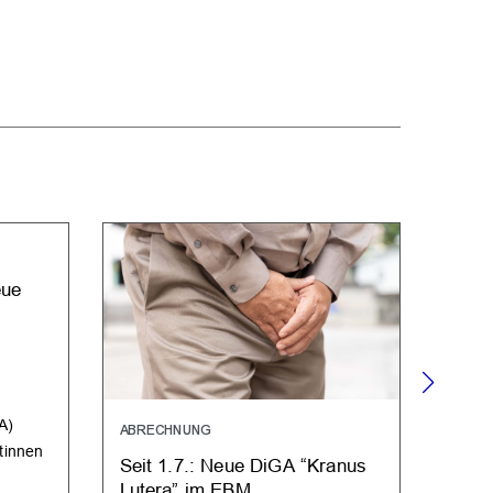
eue
A)
ABRECHNUNG
ABRE
tinnen
Seit 1.7.: Neue DiGA “Kranus
DiGA
Lutera” im EBM
Zusa