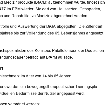
 und Medizinprodukte (BfArM) aufgenommen wurde, findet sich
477 im EBM wieder. Sie darf von Hausärzten, Orthopäden,
he und Rehabilitative Medizin abgerechnet werden.
trolle und Auswertung der DiGA abgegolten. Die Ziffer darf
sjahres bis zur Vollendung des 65. Lebensjahres angesetzt
chspezialisten des Komitees Patellofemoral der Deutschen
wendungsdauer beträgt laut BfArM 90 Tage.
en
nieschmerz im Alter von 14 bis 65 Jahren.
OK
ers werden ein bewegungstherapeutischer Trainingsplan
ividuellen Bedürfnisse der Nutzer angepasst wird.
onen verordnet werden: