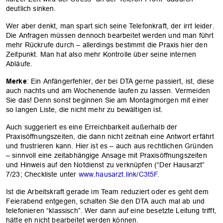
deutlich sinken.
Wer aber denkt, man spart sich seine Telefonkraft, der irrt leider.
Die Anfragen müssen dennoch bearbeitet werden und man führt
mehr Rückrufe durch – allerdings bestimmt die Praxis hier den
Zeitpunkt. Man hat also mehr Kontrolle über seine internen
Abläufe.
Merke
: Ein Anfängerfehler, der bei DTA gerne passiert, ist, diese
auch nachts und am Wochenende laufen zu lassen. Vermeiden
Sie das! Denn sonst beginnen Sie am Montagmorgen mit einer
so langen Liste, die nicht mehr zu bewältigen ist.
Auch suggeriert es eine Erreichbarkeit außerhalb der
Praxisöffnungszeiten, die dann nicht zeitnah eine Antwort erfährt
und frustrieren kann. Hier ist es – auch aus rechtlichen Gründen
– sinnvoll eine zeitabhängige Ansage mit Praxisöffnungszeiten
und Hinweis auf den Notdienst zu verknüpfen (“Der Hausarzt”
7/23; Checkliste unter
www.hausarzt.link/C3t5F
.
Ist die Arbeitskraft gerade im Team reduziert oder es geht dem
Feierabend entgegen, schalten Sie den DTA auch mal ab und
telefonieren “klassisch”. Wer dann auf eine besetzte Leitung trifft,
hätte eh nicht bearbeitet werden können.