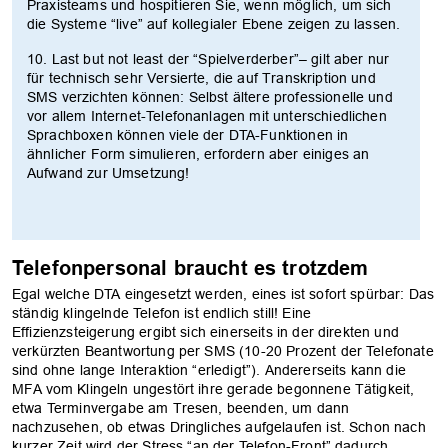
Praxisteams und hospitieren Sie, wenn möglich, um sich
die Systeme “live” auf kollegialer Ebene zeigen zu lassen.
10. Last but not least der “Spielverderber”– gilt aber nur
für technisch sehr Versierte, die auf Transkription und
SMS verzichten können: Selbst ältere professionelle und
vor allem Internet-Telefonanlagen mit unterschiedlichen
Sprachboxen können viele der DTA-Funktionen in
ähnlicher Form simulieren, erfordern aber einiges an
Aufwand zur Umsetzung!
Telefonpersonal braucht es trotzdem
Egal welche DTA eingesetzt werden, eines ist sofort spürbar: Das
ständig klingelnde Telefon ist endlich still! Eine
Effizienzsteigerung ergibt sich einerseits in der direkten und
verkürzten Beantwortung per SMS (10-20 Prozent der Telefonate
sind ohne lange Interaktion “erledigt”). Andererseits kann die
MFA vom Klingeln ungestört ihre gerade begonnene Tätigkeit,
etwa Terminvergabe am Tresen, beenden, um dann
nachzusehen, ob etwas Dringliches aufgelaufen ist. Schon nach
kurzer Zeit wird der Stress “an der Telefon-Front” dadurch