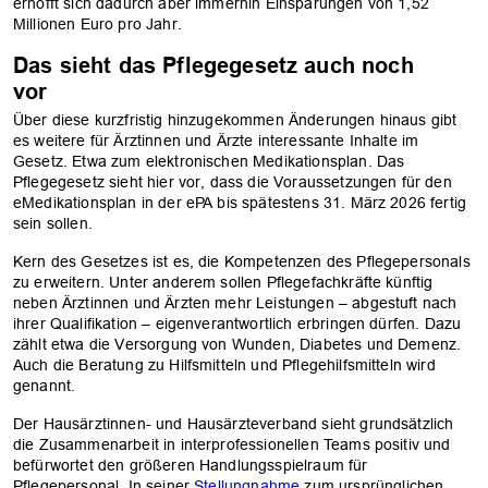
erhofft sich dadurch aber immerhin Einsparungen von 1,52
Millionen Euro pro Jahr.
Das sieht das Pflegegesetz auch noch
vor
Über diese kurzfristig hinzugekommen Änderungen hinaus gibt
es weitere für Ärztinnen und Ärzte interessante Inhalte im
Gesetz. Etwa zum elektronischen Medikationsplan. Das
Pflegegesetz sieht hier vor, dass die Voraussetzungen für den
eMedikationsplan in der ePA bis spätestens 31. März 2026 fertig
sein sollen.
Kern des Gesetzes ist es, die Kompetenzen des Pflegepersonals
zu erweitern. Unter anderem sollen Pflegefachkräfte künftig
neben Ärztinnen und Ärzten mehr Leistungen – abgestuft nach
ihrer Qualifikation – eigenverantwortlich erbringen dürfen. Dazu
zählt etwa die Versorgung von Wunden, Diabetes und Demenz.
Auch die Beratung zu Hilfsmitteln und Pflegehilfsmitteln wird
genannt.
Der Hausärztinnen- und Hausärzteverband sieht grundsätzlich
die Zusammenarbeit in interprofessionellen Teams positiv und
befürwortet den größeren Handlungsspielraum für
Pflegepersonal. In seiner
Stellungnahme
zum ursprünglichen