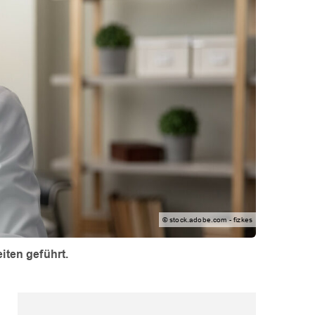
© stock.adobe.com - fizkes
iten geführt.