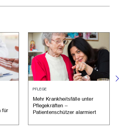
PFLEGE
KRAN
Mehr Krankheitsfälle unter
Kran
Pflegekräften –
Ausf
 für
Patientenschützer alarmiert
Kost