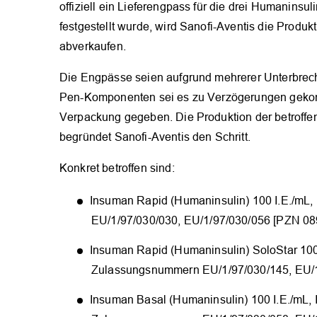
offiziell ein Lieferengpass für die drei Humaninsu
festgestellt wurde, wird Sanofi-Aventis die Produ
abverkaufen.
Die Engpässe seien aufgrund mehrerer Unterbrech
Pen-Komponenten sei es zu Verzögerungen gekom
Verpackung gegeben. Die Produktion der betroffene
begründet Sanofi-Aventis den Schritt.
Konkret betroffen sind:
Insuman Rapid (Humaninsulin) 100 I.E./mL, 
EU/1/97/030/030, EU/1/97/030/056 [PZN 08
Insuman Rapid (Humaninsulin) SoloStar 100 I
Zulassungsnummern EU/1/97/030/145, EU/1
Insuman Basal (Humaninsulin) 100 I.E./mL, I