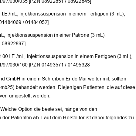
/97/030/035 [PZN 08922851 / 08922845]
I.E./mL, Injektionssuspension in einem Fertigpen (3 mL),
01484069 / 01484052]
, Injektionssuspension in einer Patrone (3 mL),
 08922897]
0 I.E./mL, Injektionssuspension in einem Fertigpen (3 mL),
1/97/030/160 [PZN 01493571 / 01495328
and GmbH in einem Schreiben Ende Mai weiter mit, sollten
omb25) behandelt werden. Diejenigen Patienten, die auf diese
iven umgestellt werden.
OK
Welche Option die beste sei, hänge von den
 der Patienten ab. Laut dem Hersteller ist dabei folgendes zu