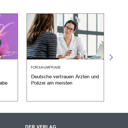
FORSA-UMFRAGE
STUD
Deutsche vertrauen Ärzten und
Juge
gabe
Polizei am meisten
belas
DER VERLAG