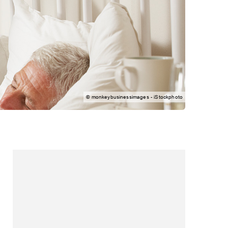
© monkeybusinessimages - iStockphoto