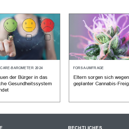
HCARE-BAROMETER 2024
FORSA-UMFRAGE
auen der Bürger in das
Eltern sorgen sich wegen
che Gesundheitssystem
geplanter Cannabis-Frei
ndet
E
RECHTLICHES