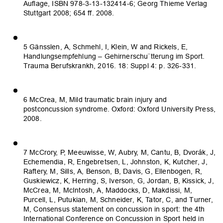
Auflage, ISBN 978-3-13-132414-6; Georg Thieme Verlag
Stuttgart 2008; 654 ff. 2008.
5 Gänsslen, A, Schmehl, I, Klein, W and Rickels, E,
Handlungsempfehlung – Gehirnerschu¨tterung im Sport.
Trauma Berufskrankh, 2016. 18: Suppl 4: p. 326-331.
6 McCrea, M, Mild traumatic brain injury and
postconcussion syndrome. Oxford: Oxford University Press,
2008.
7 McCrory, P, Meeuwisse, W, Aubry, M, Cantu, B, Dvorák, J,
Echemendia, R, Engebretsen, L, Johnston, K, Kutcher, J,
Raftery, M, Sills, A, Benson, B, Davis, G, Ellenbogen, R,
Guskiewicz, K, Herring, S, Iverson, G, Jordan, B, Kissick, J,
McCrea, M, McIntosh, A, Maddocks, D, Makdissi, M,
Purcell, L, Putukian, M, Schneider, K, Tator, C, and Turner,
M, Consensus statement on concussion in sport: the 4th
International Conference on Concussion in Sport held in