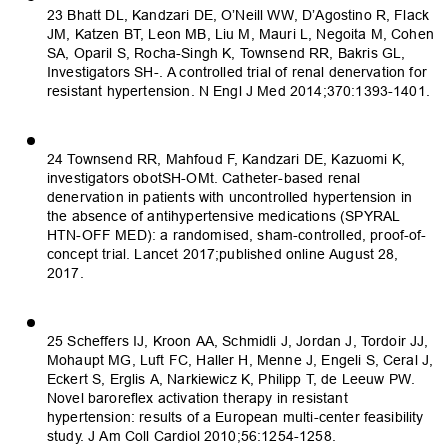
23 Bhatt DL, Kandzari DE, O’Neill WW, D’Agostino R, Flack
JM, Katzen BT, Leon MB, Liu M, Mauri L, Negoita M, Cohen
SA, Oparil S, Rocha-Singh K, Townsend RR, Bakris GL,
Investigators SH-. A controlled trial of renal denervation for
resistant hypertension. N Engl J Med 2014;370:1393-1401.
24 Townsend RR, Mahfoud F, Kandzari DE, Kazuomi K,
investigators obotSH-OMt. Catheter-based renal
denervation in patients with uncontrolled hypertension in
the absence of antihypertensive medications (SPYRAL
HTN-OFF MED): a randomised, sham-controlled, proof-of-
concept trial. Lancet 2017;published online August 28,
2017.
25 Scheffers IJ, Kroon AA, Schmidli J, Jordan J, Tordoir JJ,
Mohaupt MG, Luft FC, Haller H, Menne J, Engeli S, Ceral J,
Eckert S, Erglis A, Narkiewicz K, Philipp T, de Leeuw PW.
Novel baroreflex activation therapy in resistant
hypertension: results of a European multi-center feasibility
study. J Am Coll Cardiol 2010;56:1254-1258.