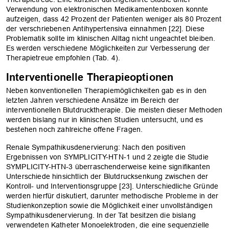
Verwendung von elektronischen Medikamentenboxen konnte
aufzeigen, dass 42 Prozent der Patienten weniger als 80 Prozent
der verschriebenen Antihypertensiva einnahmen [22]. Diese
Problematik sollte im klinischen Alltag nicht ungeachtet bleiben.
Es werden verschiedene Möglichkeiten zur Verbesserung der
Therapietreue empfohlen (Tab. 4).
Interventionelle Therapieoptionen
Neben konventionellen Therapiemöglichkeiten gab es in den
letzten Jahren verschiedene Ansätze im Bereich der
interventionellen Blutdrucktherapie. Die meisten dieser Methoden
werden bislang nur in klinischen Studien untersucht, und es
bestehen noch zahlreiche offene Fragen.
Renale Sympathikusdenervierung: Nach den positiven
Ergebnissen von ­SYMPLICITY-HTN-1 und 2 zeigte die Studie
SYMPLICITY-HTN-3 ­überraschenderweise keine signifikanten
Unterschiede hinsichtlich der Blutdrucksenkung zwischen der
Kontroll- und ­Interventionsgruppe [23]. Unterschiedliche Gründe
werden hierfür diskutiert, darunter methodische Probleme in der
Studienkonzeption sowie die Möglichkeit einer unvollständigen
Sympathikusdenervierung. In der Tat besitzen die bislang
verwendeten Katheter Monoelek­troden, die eine sequenzielle