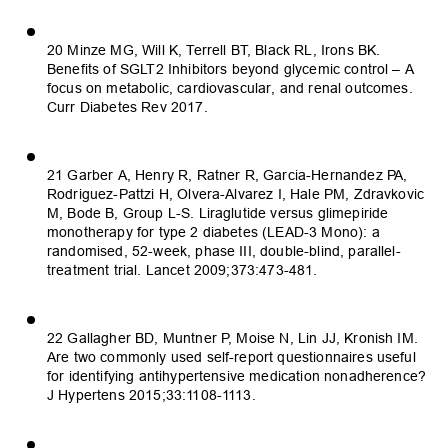
20 Minze MG, Will K, Terrell BT, Black RL, Irons BK.
Benefits of SGLT2 Inhibitors beyond glycemic control – A
focus on metabolic, cardiovascular, and renal outcomes.
Curr Diabetes Rev 2017.
21 Garber A, Henry R, Ratner R, Garcia-Hernandez PA,
Rodriguez-Pattzi H, Olvera-Alvarez I, Hale PM, Zdravkovic
M, Bode B, Group L-S. Liraglutide versus glimepiride
monotherapy for type 2 diabetes (LEAD-3 Mono): a
randomised, 52-week, phase III, double-blind, parallel-
treatment trial. Lancet 2009;373:473-481.
22 Gallagher BD, Muntner P, Moise N, Lin JJ, Kronish IM.
Are two commonly used self-report questionnaires useful
for identifying antihypertensive medication nonadherence?
J Hypertens 2015;33:1108-1113.