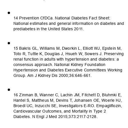
14 Prevention CfDCa. National Diabetes Fact Sheet:
National estimates and general information on diabetes and
prediabetes in the United States 2011.
15 Bakris GL, Williams M, Dworkin L, Elliott WJ, Epstein M,
Toto R, Tuttle K, Douglas J, Hsueh W, Sowers J. Preserving
renal function in adults with hypertension and diabetes: a
consensus approach. National Kidney Foundation
Hypertension and Diabetes Executive Committees Working
Group. Am J Kidney Dis 2000;36:646-661.
16 Zinman B, Wanner C, Lachin JM, Fitchett D, Bluhmki E,
Hantel S, Mattheus M, Devins T, Johansen OE, Woerle HJ,
Broedl UC, Inzucchi SE, Investigators E-RO. Empagliflozin,
Cardiovascular Outcomes, and Mortality in Type 2
Diabetes. N Engl J Med 2015;373:2117-2128.