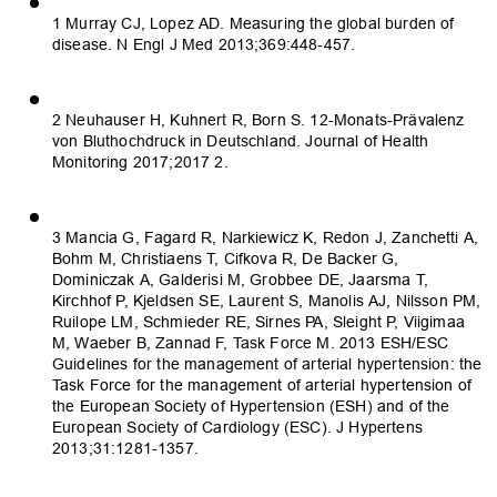
1 Murray CJ, Lopez AD. Measuring the global burden of
disease. N Engl J Med 2013;369:448-457.
2 Neuhauser H, Kuhnert R, Born S. 12-Monats-Prävalenz
von Bluthochdruck in Deutschland. Journal of Health
Monitoring 2017;2017 2.
3 Mancia G, Fagard R, Narkiewicz K, Redon J, Zanchetti A,
Bohm M, Christiaens T, Cifkova R, De Backer G,
Dominiczak A, Galderisi M, Grobbee DE, Jaarsma T,
Kirchhof P, Kjeldsen SE, Laurent S, Manolis AJ, Nilsson PM,
Ruilope LM, Schmieder RE, Sirnes PA, Sleight P, Viigimaa
M, Waeber B, Zannad F, Task Force M. 2013 ESH/ESC
Guidelines for the management of arterial hypertension: the
Task Force for the management of arterial hypertension of
the European Society of Hypertension (ESH) and of the
European Society of Cardiology (ESC). J Hypertens
2013;31:1281-1357.