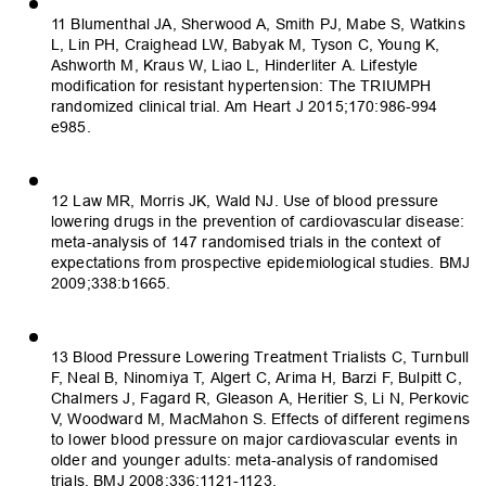
11 Blumenthal JA, Sherwood A, Smith PJ, Mabe S, Watkins
L, Lin PH, Craighead LW, Babyak M, Tyson C, Young K,
Ashworth M, Kraus W, Liao L, Hinderliter A. Lifestyle
modification for resistant hypertension: The TRIUMPH
randomized clinical trial. Am Heart J 2015;170:986-994
e985.
12 Law MR, Morris JK, Wald NJ. Use of blood pressure
lowering drugs in the prevention of cardiovascular disease:
meta-analysis of 147 randomised trials in the context of
expectations from prospective epidemiological studies. BMJ
2009;338:b1665.
13 Blood Pressure Lowering Treatment Trialists C, Turnbull
F, Neal B, Ninomiya T, Algert C, Arima H, Barzi F, Bulpitt C,
Chalmers J, Fagard R, Gleason A, Heritier S, Li N, Perkovic
V, Woodward M, MacMahon S. Effects of different regimens
to lower blood pressure on major cardiovascular events in
older and younger adults: meta-analysis of randomised
trials. BMJ 2008;336:1121-1123.