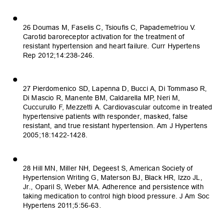
26 Doumas M, Faselis C, Tsioufis C, Papademetriou V.
Carotid baroreceptor activation for the treatment of
resistant hypertension and heart failure. Curr Hypertens
Rep 2012;14:238-246.
27 Pierdomenico SD, Lapenna D, Bucci A, Di Tommaso R,
Di Mascio R, Manente BM, Caldarella MP, Neri M,
Cuccurullo F, Mezzetti A. Cardiovascular outcome in treated
hypertensive patients with responder, masked, false
resistant, and true resistant hypertension. Am J Hypertens
2005;18:1422-1428.
28 Hill MN, Miller NH, Degeest S, American Society of
Hypertension Writing G, Materson BJ, Black HR, Izzo JL,
Jr., Oparil S, Weber MA. Adherence and persistence with
taking medication to control high blood pressure. J Am Soc
Hypertens 2011;5:56-63.