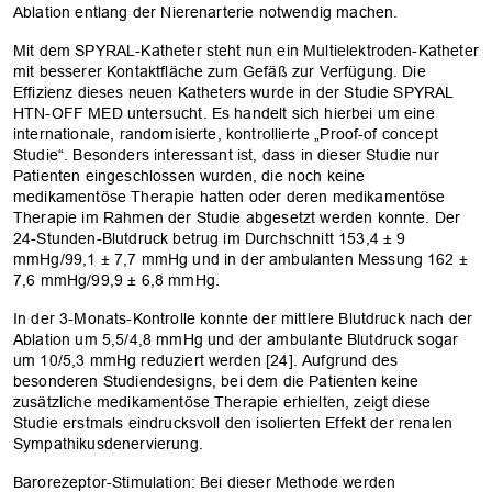
Ablation­ entlang der Nierenarterie notwendig­ ­machen.
Mit dem SPYRAL-Katheter steht nun ein Multielektroden-Katheter
mit ­besserer Kontaktfläche zum Gefäß zur Verfügung. Die
Effizienz ­dieses ­neuen Katheters wurde in der Studie ­SPYRAL
HTN-OFF MED untersucht. Es handelt sich hierbei um eine
internationale, randomisierte, kontrollierte „Proof-of ­concept
Studie“. Besonders interessant ist, dass in dieser Studie nur
Patienten eingeschlossen wurden, die noch keine
medikamentöse ­Therapie hatten oder deren medikamentöse
Therapie im Rahmen der Studie abgesetzt werden konnte. Der
24-Stunden-Blutdruck betrug im Durchschnitt 153,4 ± 9
mmHg/99,1 ± 7,7 mmHg und in der ambulanten Messung 162 ±
7,6 mmHg/99,9 ± 6,8 mmHg.
In der 3-­Monats-Kontrolle konnte der mittlere Blutdruck nach der
Ablation um 5,5/4,8 mmHg und der ambulante Blutdruck sogar
um 10/5,3 mmHg reduziert werden [24]. Aufgrund des
besonderen Studiendesigns, bei dem die ­Patienten keine
zusätzliche medikamentöse Therapie erhielten, zeigt diese
Studie erstmals eindrucksvoll den ­isolierten Effekt der renalen
Sympathikusdenervierung.
Barorezeptor-Stimulation: Bei dieser­ Methode werden