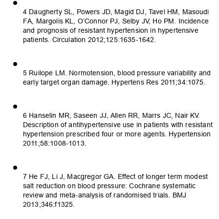
4 Daugherty SL, Powers JD, Magid DJ, Tavel HM, Masoudi
FA, Margolis KL, O’Connor PJ, Selby JV, Ho PM. Incidence
and prognosis of resistant hypertension in hypertensive
patients. Circulation 2012;125:1635-1642.
5 Ruilope LM. Normotension, blood pressure variability and
early target organ damage. Hypertens Res 2011;34:1075.
6 Hanselin MR, Saseen JJ, Allen RR, Marrs JC, Nair KV.
Description of antihypertensive use in patients with resistant
hypertension prescribed four or more agents. Hypertension
2011;58:1008-1013.
7 He FJ, Li J, Macgregor GA. Effect of longer term modest
salt reduction on blood pressure: Cochrane systematic
review and meta-analysis of randomised trials. BMJ
2013;346:f1325.
OK