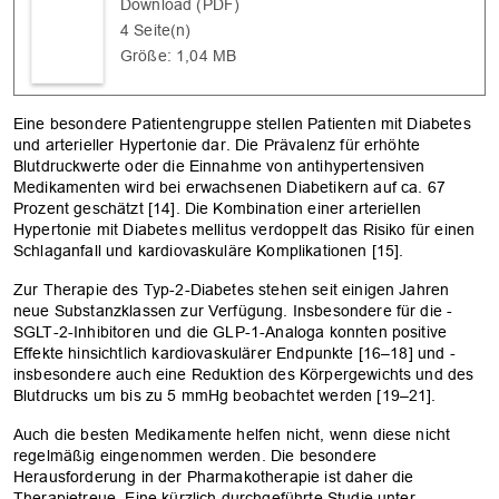
Download (PDF)
4 Seite(n)
Größe: 1,04 MB
Eine besondere Patientengruppe ­stellen ­Patienten mit Diabetes
und arterieller ­Hypertonie dar. Die Prävalenz für ­erhöhte
Blutdruckwerte oder die Einnahme von ­antihypertensiven
Medikamenten wird bei erwachsenen Diabetikern auf ca. 67
Prozent geschätzt [14]. Die Kombination ­einer arteriellen
Hypertonie mit Diabetes mellitus verdoppelt das Risiko für einen
Schlaganfall und kardiovaskuläre Komplikationen [15].
Zur Therapie des Typ-2-Diabetes ­stehen seit ­einigen Jahren
neue ­Substanzklassen zur Verfügung. Insbesondere für die ­
SGLT-2-­Inhibitoren und die GLP-1-­Analoga konnten positive
Effekte hinsichtlich ­kardiovaskulärer Endpunkte [16–18] und ­
insbesondere auch eine Reduktion des ­Körpergewichts und des
Blutdrucks um bis zu 5 mmHg beobachtet werden [19–21].
Auch die besten Medikamente helfen nicht, wenn diese nicht
regelmäßig ­eingenommen werden. Die besondere
Herausforderung in der Pharmakotherapie ist daher die
Therapietreue. Eine kürzlich durchgeführte Studie unter