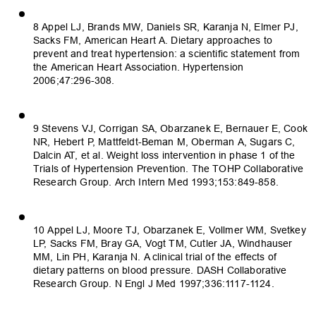
8 Appel LJ, Brands MW, Daniels SR, Karanja N, Elmer PJ,
Sacks FM, American Heart A. Dietary approaches to
prevent and treat hypertension: a scientific statement from
the American Heart Association. Hypertension
2006;47:296-308.
9 Stevens VJ, Corrigan SA, Obarzanek E, Bernauer E, Cook
NR, Hebert P, Mattfeldt-Beman M, Oberman A, Sugars C,
Dalcin AT, et al. Weight loss intervention in phase 1 of the
Trials of Hypertension Prevention. The TOHP Collaborative
Research Group. Arch Intern Med 1993;153:849-858.
10 Appel LJ, Moore TJ, Obarzanek E, Vollmer WM, Svetkey
LP, Sacks FM, Bray GA, Vogt TM, Cutler JA, Windhauser
MM, Lin PH, Karanja N. A clinical trial of the effects of
dietary patterns on blood pressure. DASH Collaborative
Research Group. N Engl J Med 1997;336:1117-1124.