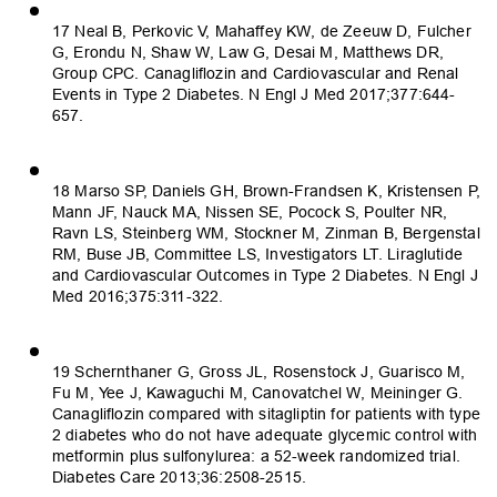
17 Neal B, Perkovic V, Mahaffey KW, de Zeeuw D, Fulcher
G, Erondu N, Shaw W, Law G, Desai M, Matthews DR,
Group CPC. Canagliflozin and Cardiovascular and Renal
Events in Type 2 Diabetes. N Engl J Med 2017;377:644-
657.
18 Marso SP, Daniels GH, Brown-Frandsen K, Kristensen P,
Mann JF, Nauck MA, Nissen SE, Pocock S, Poulter NR,
Ravn LS, Steinberg WM, Stockner M, Zinman B, Bergenstal
RM, Buse JB, Committee LS, Investigators LT. Liraglutide
and Cardiovascular Outcomes in Type 2 Diabetes. N Engl J
Med 2016;375:311-322.
19 Schernthaner G, Gross JL, Rosenstock J, Guarisco M,
Fu M, Yee J, Kawaguchi M, Canovatchel W, Meininger G.
Canagliflozin compared with sitagliptin for patients with type
2 diabetes who do not have adequate glycemic control with
metformin plus sulfonylurea: a 52-week randomized trial.
Diabetes Care 2013;36:2508-2515.