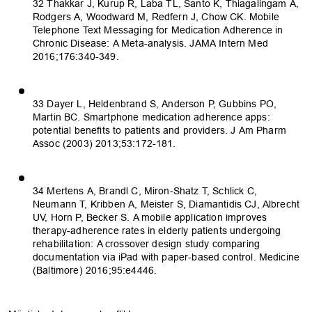
32 Thakkar J, Kurup R, Laba TL, Santo K, Thiagalingam A,
Rodgers A, Woodward M, Redfern J, Chow CK. Mobile
Telephone Text Messaging for Medication Adherence in
Chronic Disease: A Meta-analysis. JAMA Intern Med
2016;176:340-349.
33 Dayer L, Heldenbrand S, Anderson P, Gubbins PO,
Martin BC. Smartphone medication adherence apps:
potential benefits to patients and providers. J Am Pharm
Assoc (2003) 2013;53:172-181.
34 Mertens A, Brandl C, Miron-Shatz T, Schlick C,
Neumann T, Kribben A, Meister S, Diamantidis CJ, Albrecht
UV, Horn P, Becker S. A mobile application improves
therapy-adherence rates in elderly patients undergoing
rehabilitation: A crossover design study comparing
documentation via iPad with paper-based control. Medicine
(Baltimore) 2016;95:e4446.